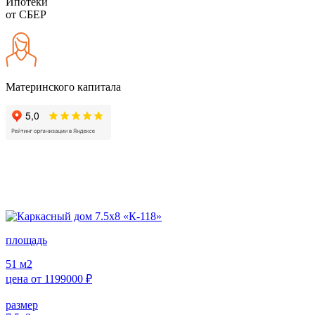
Ипотеки
от СБЕР
Материнского капитала
площадь
51
м2
цена от
1199000
₽
размер