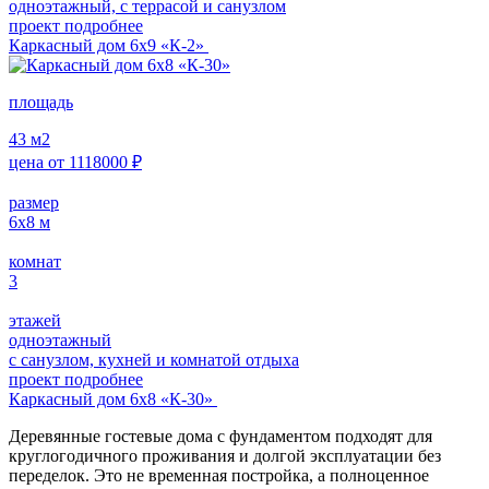
одноэтажный, с террасой и санузлом
проект подробнее
Каркасный дом 6х9 «К-2»
площадь
43
м2
цена от
1118000
₽
размер
6х8
м
комнат
3
этажей
одноэтажный
с санузлом, кухней и комнатой отдыха
проект подробнее
Каркасный дом 6х8 «К-30»
Деревянные гостевые дома с фундаментом подходят для
круглогодичного проживания и долгой эксплуатации без
переделок. Это не временная постройка, а полноценное