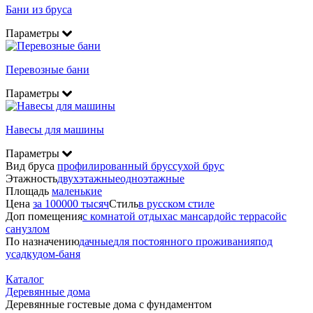
Бани из бруса
Параметры
Перевозные бани
Параметры
Навесы для машины
Параметры
Вид бруса
профилированный брус
сухой брус
Этажность
двухэтажные
одноэтажные
Площадь
маленькие
Цена
за 100000 тысяч
Стиль
в русском стиле
Доп помещения
с комнатой отдыха
с мансардой
с террасой
с
санузлом
По назначению
дачные
для постоянного проживания
под
усадку
дом-баня
Каталог
Деревянные дома
Деревянные гостевые дома с фундаментом