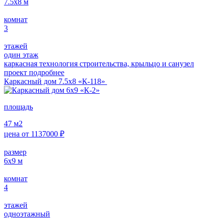
7.5х8
м
комнат
3
этажей
один этаж
каркасная технология строительства, крыльцо и санузел
проект подробнее
Каркасный дом 7.5х8 «К-118»
площадь
47
м2
цена от
1137000
₽
размер
6х9
м
комнат
4
этажей
одноэтажный