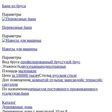
Бани из бруса
Параметры
Перевозные бани
Параметры
Навесы для машины
Параметры
Вид бруса
профилированный брус
сухой брус
Этажность
двухэтажные
одноэтажные
Площадь
маленькие
Цена
за 100000 тысяч
Стиль
в русском стиле
Доп помещения
с комнатой отдыха
с мансардой
с террасой
с
санузлом
По назначению
дачные
для постоянного проживания
под
усадку
дом-баня
Каталог
Деревянные дома
Деревянные дома с мансардой 10 на 8