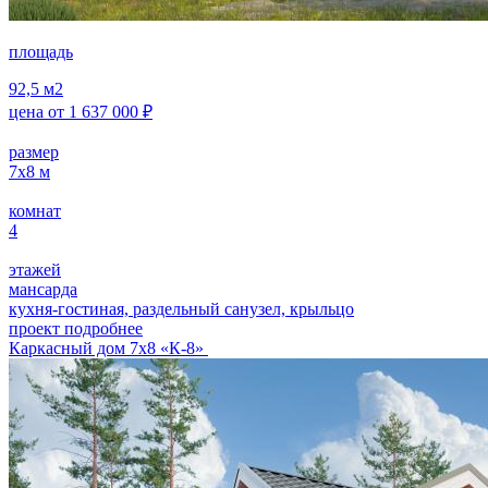
площадь
92,5
м2
цена от
1 637 000
₽
размер
7х8
м
комнат
4
этажей
мансарда
кухня-гостиная, раздельный санузел, крыльцо
проект подробнее
Каркасный дом 7х8 «К-8»