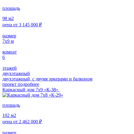
площадь
98
м2
цена от
3 145 000
₽
размер
7х9
м
комнат
6
этажей
двухэтажный
двухэтажный, с двумя эркерами и балконом
проект подробнее
Каркасный дом 7х9 «К-38»
площадь
102
м2
цена от
2 462 000
₽
размер