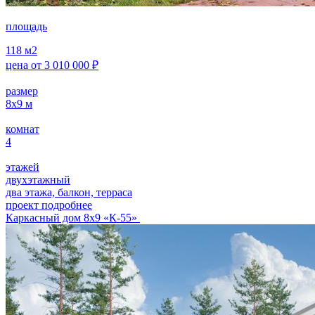
площадь
118
м2
цена от
3 010 000
₽
размер
8х9
м
комнат
4
этажей
двухэтажный
два этажа, балкон, терраса
проект подробнее
Каркасный дом 8х9 «К-55»