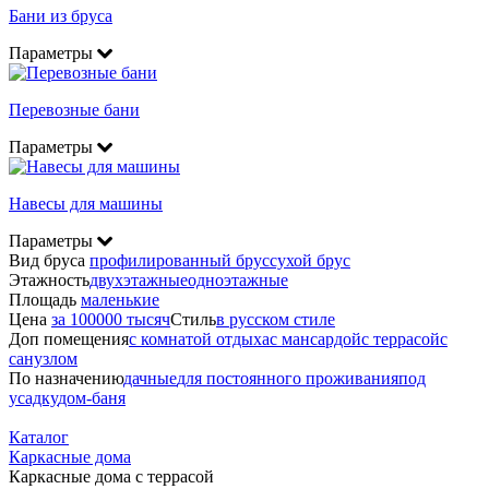
Бани из бруса
Параметры
Перевозные бани
Параметры
Навесы для машины
Параметры
Вид бруса
профилированный брус
сухой брус
Этажность
двухэтажные
одноэтажные
Площадь
маленькие
Цена
за 100000 тысяч
Стиль
в русском стиле
Доп помещения
с комнатой отдыха
с мансардой
с террасой
с
санузлом
По назначению
дачные
для постоянного проживания
под
усадку
дом-баня
Каталог
Каркасные дома
Каркасные дома с террасой