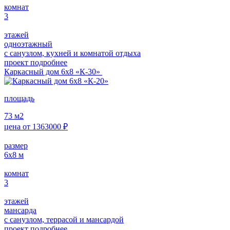
комнат
3
этажей
одноэтажный
с санузлом, кухней и комнатой отдыха
проект подробнее
Каркасный дом 6х8 «К-30»
площадь
73
м2
цена от
1363000
₽
размер
6х8
м
комнат
3
этажей
мансарда
с санузлом, террасой и мансардой
проект подробнее