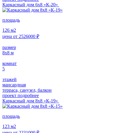
Каркасный дом 6х8 «К-20»
площадь
126
м2
цена от
2526000
₽
размер
8х8
м
комнат
5
этажей
мансардная
терраса, санузел, балкон
проект подробнее
Каркасный дом 8х8 «К-19»
площадь
123
м2
цена от
2231000
₽