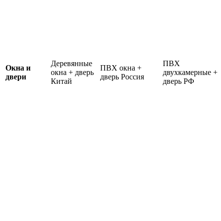
Деревянные
ПВХ
Окна и
ПВХ окна +
окна + дверь
двухкамерные +
двери
дверь Россия
Китай
дверь РФ