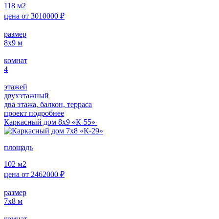
118
м2
цена от
3010000
₽
размер
8х9
м
комнат
4
этажей
двухэтажный
два этажа, балкон, терраса
проект подробнее
Каркасный дом 8х9 «К-55»
площадь
102
м2
цена от
2462000
₽
размер
7х8
м
комнат