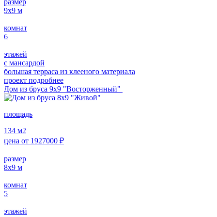
размер
9х9
м
комнат
6
этажей
с мансардой
большая терраса из клееного материала
проект подробнее
Дом из бруса 9х9 "Восторженный"
площадь
134
м2
цена от
1927000
₽
размер
8х9
м
комнат
5
этажей