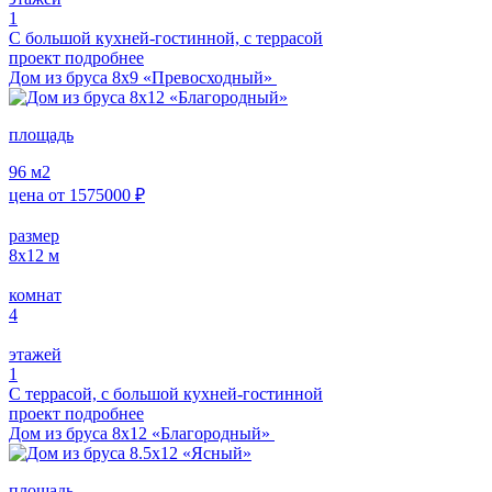
1
С большой кухней-гостинной, с террасой
проект подробнее
Дом из бруса 8х9 «Превосходный»
площадь
96
м2
цена от
1575000
₽
размер
8x12
м
комнат
4
этажей
1
С террасой, с большой кухней-гостинной
проект подробнее
Дом из бруса 8х12 «Благородный»
площадь