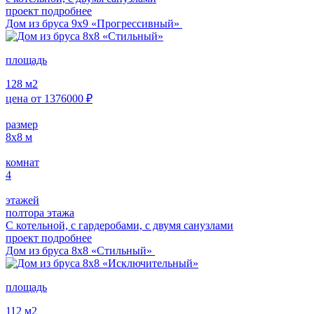
проект подробнее
Дом из бруса 9х9 «Прогрессивный»
площадь
128
м2
цена от
1376000
₽
размер
8x8
м
комнат
4
этажей
полтора этажа
С котельной, с гардеробами, с двумя санузлами
проект подробнее
Дом из бруса 8х8 «Стильный»
площадь
112
м2