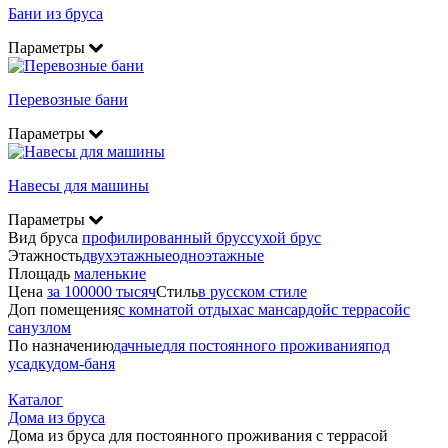
Бани из бруса
Параметры
Перевозные бани
Параметры
Навесы для машины
Параметры
Вид бруса
профилированный брус
сухой брус
Этажность
двухэтажные
одноэтажные
Площадь
маленькие
Цена
за 100000 тысяч
Стиль
в русском стиле
Доп помещения
с комнатой отдыха
с мансардой
с террасой
с
санузлом
По назначению
дачные
для постоянного проживания
под
усадку
дом-баня
Каталог
Дома из бруса
Дома из бруса для постоянного проживания с террасой