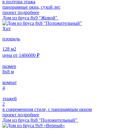
в полтора этажа
панорамные окна, сухой лес
проект подробнее
Дом из бруса 8х9 "Живой"
Хит
площадь
128
м2
цена от
1466000
₽
размер
8х8
м
комнат
4
этажей
2
в современном стиле, с панорамным окном
проект подробнее
Дом из бруса 8х8 "Положительный"