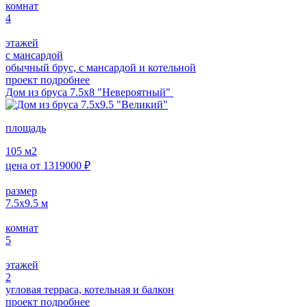
комнат
4
этажей
с мансардой
обычный брус, с мансардой и котельной
проект подробнее
Дом из бруса 7.5х8 "Невероятный"
площадь
105
м2
цена от
1319000
₽
размер
7.5х9.5
м
комнат
5
этажей
2
угловая терраса, котельная и балкон
проект подробнее