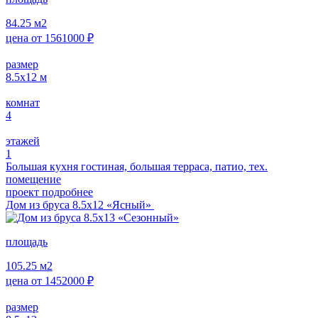
84.25
м2
цена от
1561000
₽
размер
8.5x12
м
комнат
4
этажей
1
Большая кухня гостиная, большая терраса, патио, тех.
помещение
проект подробнее
Дом из бруса 8.5х12 «Ясный»
площадь
105.25
м2
цена от
1452000
₽
размер