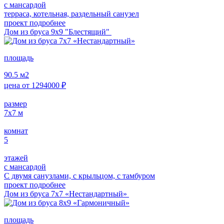
с мансардой
терраса, котельная, раздельный санузел
проект подробнее
Дом из бруса 9х9 "Блестящий"
площадь
90.5
м2
цена от
1294000
₽
размер
7x7
м
комнат
5
этажей
с мансардой
С двумя санузлами, с крыльцом, с тамбуром
проект подробнее
Дом из бруса 7х7 «Нестандартный»
площадь