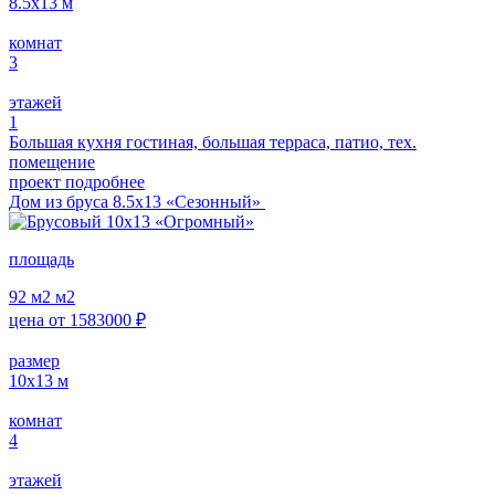
8.5x13
м
комнат
3
этажей
1
Большая кухня гостиная, большая терраса, патио, тех.
помещение
проект подробнее
Дом из бруса 8.5х13 «Сезонный»
площадь
92 м2
м2
цена от
1583000
₽
размер
10х13
м
комнат
4
этажей