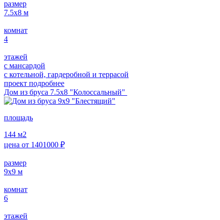
размер
7.5х8
м
комнат
4
этажей
с мансардой
с котельной, гардеробной и террасой
проект подробнее
Дом из бруса 7.5х8 "Колоссальный"
площадь
144
м2
цена от
1401000
₽
размер
9х9
м
комнат
6
этажей