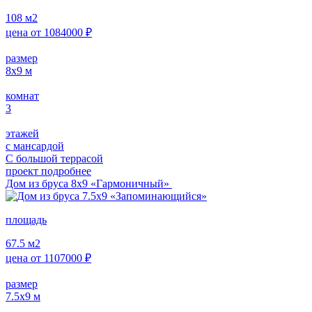
108
м2
цена от
1084000
₽
размер
8x9
м
комнат
3
этажей
с мансардой
С большой террасой
проект подробнее
Дом из бруса 8х9 «Гармоничный»
площадь
67.5
м2
цена от
1107000
₽
размер
7.5x9
м