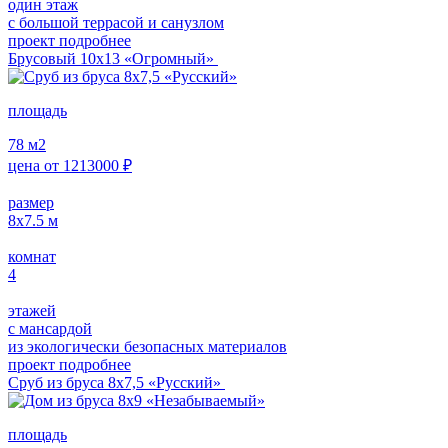
один этаж
с большой террасой и санузлом
проект подробнее
Брусовый 10х13 «Огромный»
площадь
78
м2
цена от
1213000
₽
размер
8х7.5
м
комнат
4
этажей
с мансардой
из экологически безопасных материалов
проект подробнее
Сруб из бруса 8х7,5 «Русский»
площадь