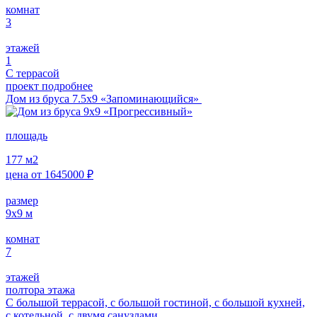
комнат
3
этажей
1
С террасой
проект подробнее
Дом из бруса 7.5х9 «Запоминающийся»
площадь
177
м2
цена от
1645000
₽
размер
9x9
м
комнат
7
этажей
полтора этажа
С большой террасой, с большой гостиной, с большой кухней,
с котельной, с двумя санузлами