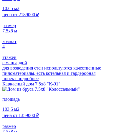
103.5
м2
цена от
2189000
₽
размер
7.5х8
м
комнат
4
этажей
с мансардой
для возведения стен используются качественные
пиломатериалы, есть котельная и гардеробная
проект подробнее
Каркасный дом 7.5х8 "К-91"
площадь
103.5
м2
цена от
1359000
₽
размер
7.5х8
м