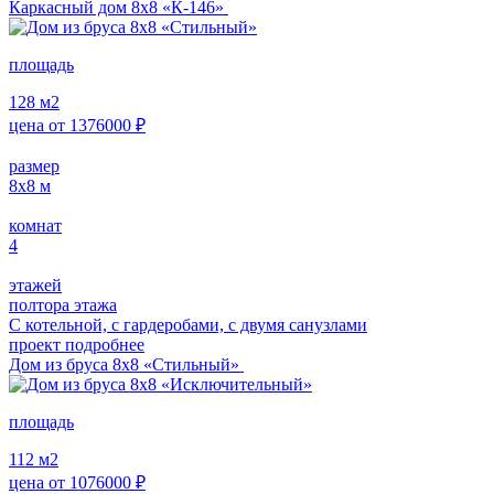
Каркасный дом 8х8 «К-146»
площадь
128
м2
цена от
1376000
₽
размер
8x8
м
комнат
4
этажей
полтора этажа
С котельной, с гардеробами, с двумя санузлами
проект подробнее
Дом из бруса 8х8 «Стильный»
площадь
112
м2
цена от
1076000
₽