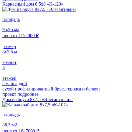
Каркасный дом 8,5х8 «К-120»
площадь
95,95
м2
цена от
1152000
₽
размер
8х7,5
м
комнат
3
этажей
с мансардой
сухой профилированный брус, терраса и балкон
проект подробнее
Дом из бруса 8х7,5 «Элегантный»
площадь
86,5
м2
цена от
1647000
₽