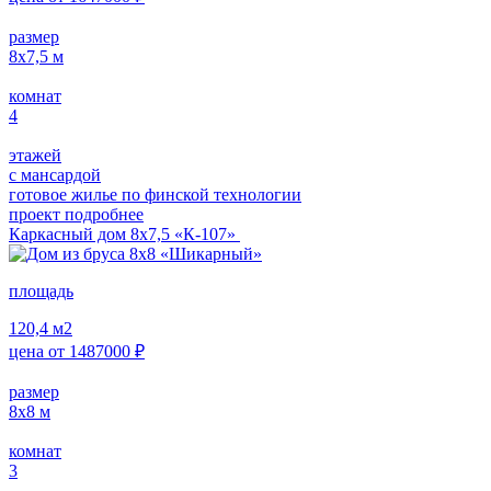
размер
8х7,5
м
комнат
4
этажей
с мансардой
готовое жилье по финской технологии
проект подробнее
Каркасный дом 8х7,5 «К-107»
площадь
120,4
м2
цена от
1487000
₽
размер
8х8
м
комнат
3