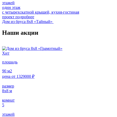
этажей
один этаж
с четырехскатной крышей, кухня-гостиная
проект подробнее
Дом из бруса 8х8 «Тайный»
Наши акции
Хит
площадь
90
м2
цена от
1329000
₽
размер
8х8
м
комнат
5
этажей