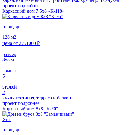
каркасная технология строительства, крыльцо и санузел
проект подробнее
Каркасный дом 7.5х8 «К-118»
площадь
128
м2
цена от
2751000
₽
размер
8х8
м
комнат
5
этажей
2
кухня гостиная, терраса и балкон
проект подробнее
Каркасный дом 8х8 "К-76"
Хит
площадь