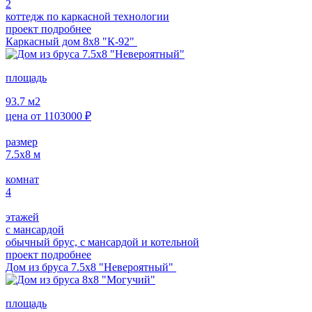
2
коттедж по каркасной технологии
проект подробнее
Каркасный дом 8х8 "К-92"
площадь
93.7
м2
цена от
1103000
₽
размер
7.5х8
м
комнат
4
этажей
с мансардой
обычный брус, с мансардой и котельной
проект подробнее
Дом из бруса 7.5х8 "Невероятный"
площадь