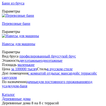
Бани из бруса
Параметры
Перевозные бани
Параметры
Навесы для машины
Параметры
Вид бруса
профилированный брус
сухой брус
Этажность
двухэтажные
одноэтажные
Площадь
маленькие
Цена
за 100000 тысяч
Стиль
в русском стиле
Доп помещения
с комнатой отдыха
с мансардой
с террасой
с
санузлом
По назначению
дачные
для постоянного проживания
под
усадку
дом-баня
Каталог
Деревянные дома
Деревянные дома 8 на 8 с террасой