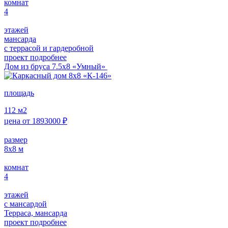
комнат
4
этажей
мансарда
с террасой и гардеробной
проект подробнее
Дом из бруса 7.5х8 «Умный»
площадь
112
м2
цена от
1893000
₽
размер
8x8
м
комнат
4
этажей
с мансардой
Терраса, мансарда
проект подробнее