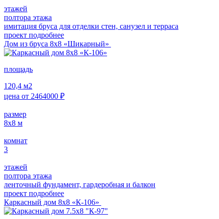
этажей
полтора этажа
имитация бруса для отделки стен, санузел и терраса
проект подробнее
Дом из бруса 8х8 «Шикарный»
площадь
120,4
м2
цена от
2464000
₽
размер
8х8
м
комнат
3
этажей
полтора этажа
ленточный фундамент, гардеробная и балкон
проект подробнее
Каркасный дом 8х8 «К-106»