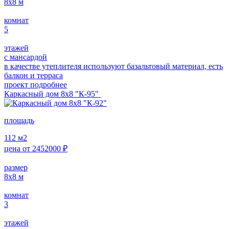
8х8
м
комнат
5
этажей
с мансардой
в качестве утеплителя используют базальтовый материал, есть
балкон и терраса
проект подробнее
Каркасный дом 8х8 "К-95"
площадь
112
м2
цена от
2452000
₽
размер
8х8
м
комнат
3
этажей