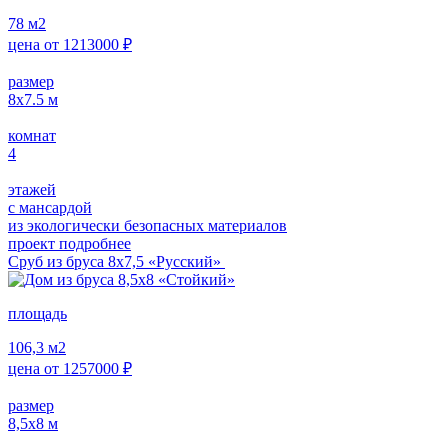
78
м2
цена от
1213000
₽
размер
8х7.5
м
комнат
4
этажей
с мансардой
из экологически безопасных материалов
проект подробнее
Сруб из бруса 8х7,5 «Русский»
площадь
106,3
м2
цена от
1257000
₽
размер
8,5х8
м