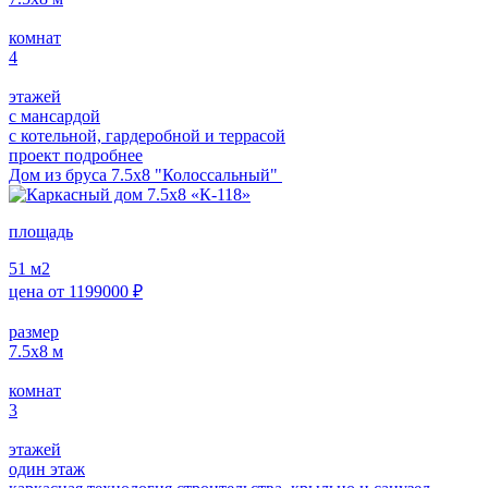
комнат
4
этажей
с мансардой
с котельной, гардеробной и террасой
проект подробнее
Дом из бруса 7.5х8 "Колоссальный"
площадь
51
м2
цена от
1199000
₽
размер
7.5х8
м
комнат
3
этажей
один этаж