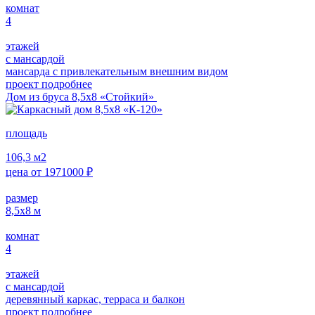
комнат
4
этажей
с мансардой
мансарда с привлекательным внешним видом
проект подробнее
Дом из бруса 8,5х8 «Стойкий»
площадь
106,3
м2
цена от
1971000
₽
размер
8,5х8
м
комнат
4
этажей
с мансардой
деревянный каркас, терраса и балкон
проект подробнее