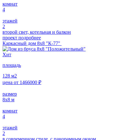
комнат
4
этажей
2
второй свет, котельная и балкон
проект подробнее
Каркасный дом 8х8 "К-77"
Хит
площадь
128
м2
цена от
1466000
₽
размер
8х8
м
комнат
4
этажей
2
в современном стиле, с панорамным окном