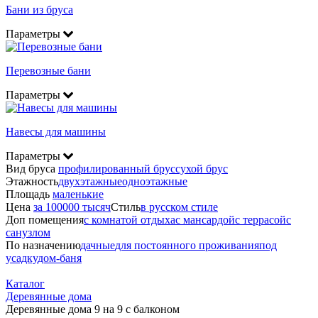
Бани из бруса
Параметры
Перевозные бани
Параметры
Навесы для машины
Параметры
Вид бруса
профилированный брус
сухой брус
Этажность
двухэтажные
одноэтажные
Площадь
маленькие
Цена
за 100000 тысяч
Стиль
в русском стиле
Доп помещения
с комнатой отдыха
с мансардой
с террасой
с
санузлом
По назначению
дачные
для постоянного проживания
под
усадку
дом-баня
Каталог
Деревянные дома
Деревянные дома 9 на 9 с балконом