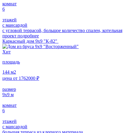
комнат
6
этажей
с мансардой
с угловой террасой, большое количество спален, котельная
проект подробнее
Каркасный дом 9х9 "К-82"
Хит
площадь
144
м2
цена от
1762000
₽
размер
9х9
м
комнат
6
этажей
с мансардой
большая терраса из клееного материала