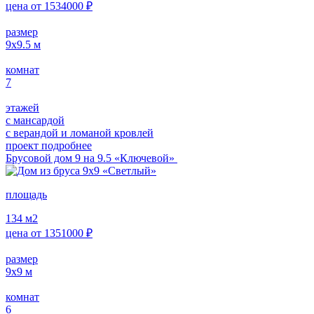
цена от
1534000
₽
размер
9х9.5
м
комнат
7
этажей
с мансардой
с верандой и ломаной кровлей
проект подробнее
Брусовой дом 9 на 9.5 «Ключевой»
площадь
134
м2
цена от
1351000
₽
размер
9х9
м
комнат
6