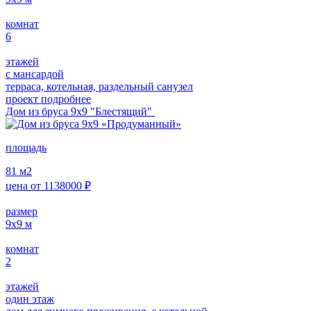
комнат
6
этажей
с мансардой
терраса, котельная, раздельный санузел
проект подробнее
Дом из бруса 9х9 "Блестящий"
площадь
81
м2
цена от
1138000
₽
размер
9х9
м
комнат
2
этажей
один этаж