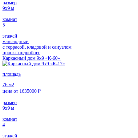
размер
9х9
м
комнат
5
этажей
мансардный
с террасой, кладовой и санузлом
проект подробнее
Каркасный дом 9х9 «К-60»
площадь
76
м2
цена от
1635000
₽
размер
9х9
м
комнат
4
этажей