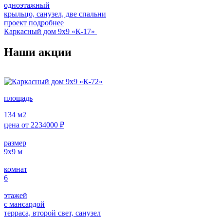
одноэтажный
крыльцо, санузел, две спальни
проект подробнее
Каркасный дом 9х9 «К-17»
Наши акции
площадь
134
м2
цена от
2234000
₽
размер
9х9
м
комнат
6
этажей
с мансардой
терраса, второй свет, санузел