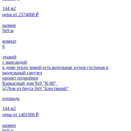
144
м2
цена от
2374000
₽
размер
9х9
м
комнат
6
этажей
с мансардой
в доме тепло зимой,есть котельная, кухня гостиная и
раздельный санузел
проект подробнее
Каркасный дом 9х9 "К-80"
площадь
144
м2
цена от
1401000
₽
размер
9х9
м