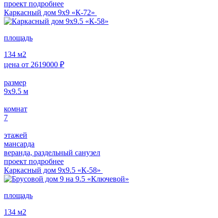
проект подробнее
Каркасный дом 9х9 «К-72»
площадь
134
м2
цена от
2619000
₽
размер
9х9.5
м
комнат
7
этажей
мансарда
веранда, раздельный санузел
проект подробнее
Каркасный дом 9х9.5 «К-58»
площадь
134
м2