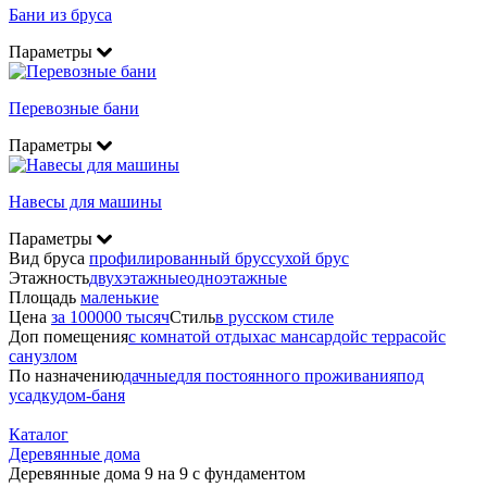
Бани из бруса
Параметры
Перевозные бани
Параметры
Навесы для машины
Параметры
Вид бруса
профилированный брус
сухой брус
Этажность
двухэтажные
одноэтажные
Площадь
маленькие
Цена
за 100000 тысяч
Стиль
в русском стиле
Доп помещения
с комнатой отдыха
с мансардой
с террасой
с
санузлом
По назначению
дачные
для постоянного проживания
под
усадку
дом-баня
Каталог
Деревянные дома
Деревянные дома 9 на 9 с фундаментом