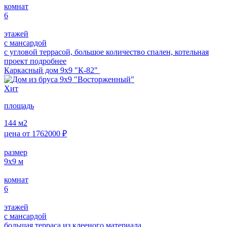
комнат
6
этажей
с мансардой
с угловой террасой, большое количество спален, котельная
проект подробнее
Каркасный дом 9х9 "К-82"
Хит
площадь
144
м2
цена от
1762000
₽
размер
9х9
м
комнат
6
этажей
с мансардой
большая терраса из клееного материала