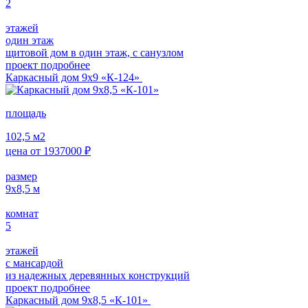
2
этажей
один этаж
щитовой дом в один этаж, с санузлом
проект подробнее
Каркасный дом 9х9 «К-124»
площадь
102,5
м2
цена от
1937000
₽
размер
9х8,5
м
комнат
5
этажей
с мансардой
из надежных деревянных конструкций
проект подробнее
Каркасный дом 9х8,5 «К-101»