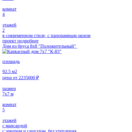
комнат
4
этажей
2
в современном стиле, с панорамным окном
проект подробнее
Дом из бруса 8х8 "Положительный"
площадь
92.5
м2
цена от
2235000
₽
размер
7х7
м
комнат
5
этажей
с мансардой
с эркером и санузлом, без утепления