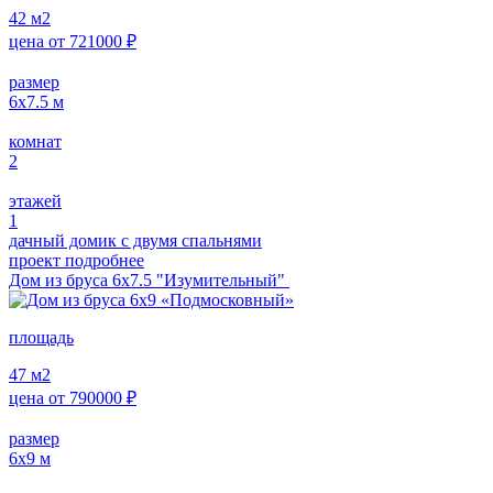
42
м2
цена от
721000
₽
размер
6х7.5
м
комнат
2
этажей
1
дачный домик с двумя спальнями
проект подробнее
Дом из бруса 6х7.5 "Изумительный"
площадь
47
м2
цена от
790000
₽
размер
6х9
м