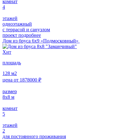
комнат
4
этажей
одноэтажный
с террасой и санузлом
проект подробнее
Дом из бруса 6х9 «Подмосковный»
Хит
площадь
128
м2
цена от
1878000
₽
размер
8х8
м
комнат
5
этажей
2
для постоянного проживания