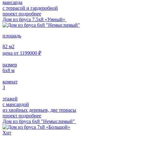
мансарда
с террасой и гардеробной
проект подробнее
Дом из бруса 7.5х8 «Умный»
площадь
82
м2
цена от
1199000
₽
размер
6х8
м
комнат
3
этажей
с мансардой
из хвойных деревьев, две террасы
проект подробнее
Дом из бруса 6х8 "Немыслимый"
Хит