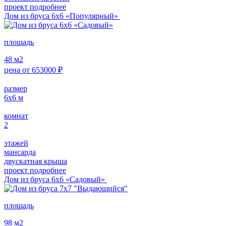
проект подробнее
Дом из бруса 6х6 «Популярный»
площадь
48
м2
цена от
653000
₽
размер
6х6
м
комнат
2
этажей
мансарда
двускатная крыша
проект подробнее
Дом из бруса 6х6 «Садовый»
площадь
98
м2