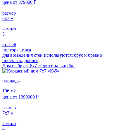
цена от
879000
₽
размер
6х7
м
комнат
5
этажей
полтора этажа
для возведения стен используются: брус и бревно
проект подробнее
Дом из бруса 6х7 «Оригинальный»
площадь
106
м2
цена от
1990000
₽
размер
7х7
м
комнат
4