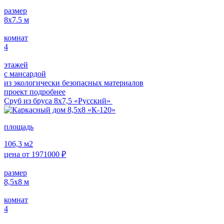
размер
8х7.5
м
комнат
4
этажей
с мансардой
из экологически безопасных материалов
проект подробнее
Сруб из бруса 8х7,5 «Русский»
площадь
106,3
м2
цена от
1971000
₽
размер
8,5х8
м
комнат
4