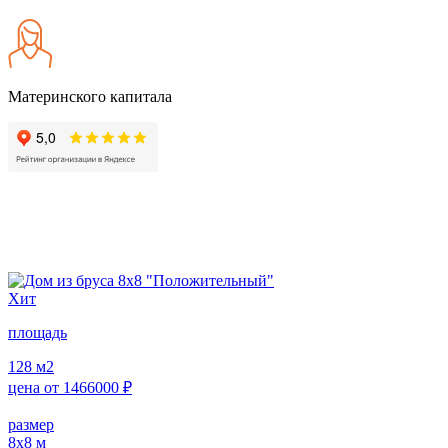
Материнского капитала
Хит
площадь
128
м2
цена от
1466000
₽
размер
8х8
м