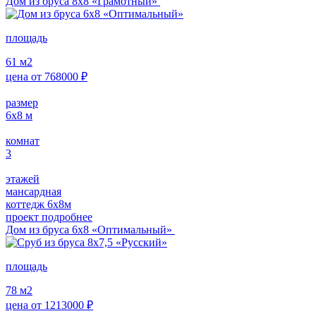
Дом из бруса 8х8 «Грамотный»
площадь
61
м2
цена от
768000
₽
размер
6х8
м
комнат
3
этажей
мансардная
коттедж 6х8м
проект подробнее
Дом из бруса 6х8 «Оптимальный»
площадь
78
м2
цена от
1213000
₽