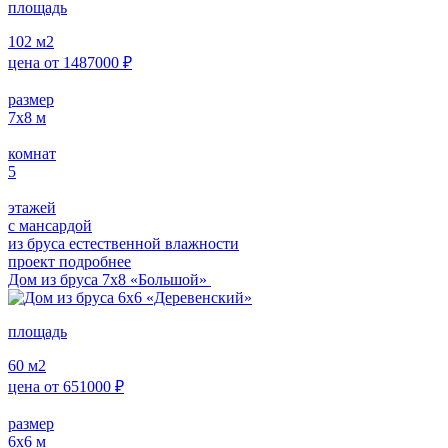
площадь
102
м2
цена от
1487000
₽
размер
7х8
м
комнат
5
этажей
с мансардой
из бруса естественной влажности
проект подробнее
Дом из бруса 7х8 «Большой»
площадь
60
м2
цена от
651000
₽
размер
6х6
м