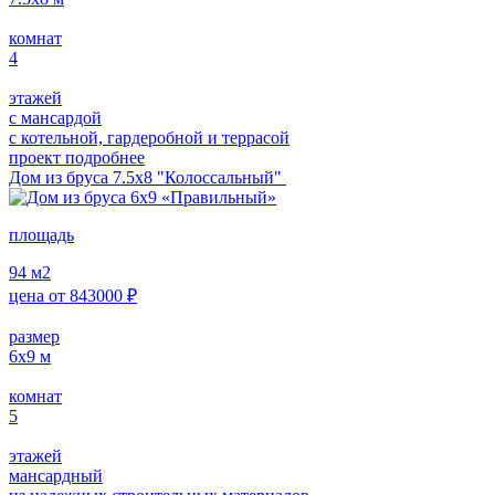
комнат
4
этажей
с мансардой
с котельной, гардеробной и террасой
проект подробнее
Дом из бруса 7.5х8 "Колоссальный"
площадь
94
м2
цена от
843000
₽
размер
6х9
м
комнат
5
этажей
мансардный