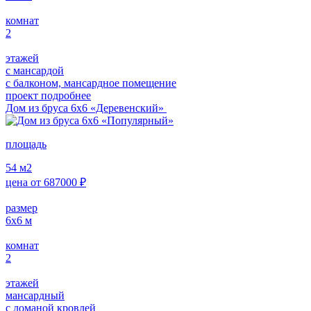
комнат
2
этажей
с мансардой
с балконом, мансардное помещение
проект подробнее
Дом из бруса 6х6 «Деревенский»
площадь
54
м2
цена от
687000
₽
размер
6х6
м
комнат
2
этажей
мансардный
с ломаной кровлей