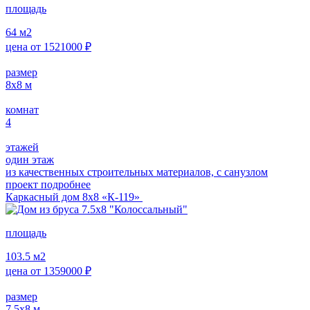
площадь
64
м2
цена от
1521000
₽
размер
8х8
м
комнат
4
этажей
один этаж
из качественных строительных материалов, с санузлом
проект подробнее
Каркасный дом 8х8 «К-119»
площадь
103.5
м2
цена от
1359000
₽
размер
7.5х8
м