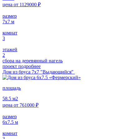
цена от
1129000
₽
размер
7х7
м
комнат
3
этажей
2
сбора на деревянный нагель
проект подробнее
Дом из бруса 7х7 "Выдающийся"
площадь
58.5
м2
цена от
761000
₽
размер
6х7.5
м
комнат
3