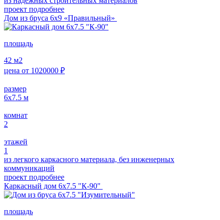
из надежных строительных материалов
проект подробнее
Дом из бруса 6х9 «Правильный»
площадь
42
м2
цена от
1020000
₽
размер
6х7.5
м
комнат
2
этажей
1
из легкого каркасного материала, без инженерных
коммуникаций
проект подробнее
Каркасный дом 6х7.5 "К-90"
площадь