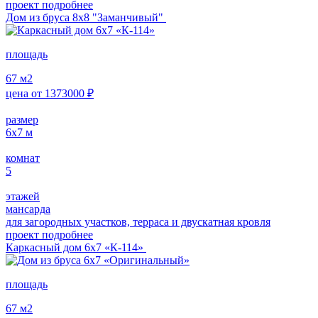
проект подробнее
Дом из бруса 8х8 "Заманчивый"
площадь
67
м2
цена от
1373000
₽
размер
6х7
м
комнат
5
этажей
мансарда
для загородных участков, терраса и двускатная кровля
проект подробнее
Каркасный дом 6х7 «К-114»
площадь
67
м2