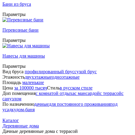
Бани из бруса
Параметры
Перевозные бани
Параметры
Навесы для машины
Параметры
Вид бруса
профилированный брус
сухой брус
Этажность
двухэтажные
одноэтажные
Площадь
маленькие
Цена
за 100000 тысяч
Стиль
в русском стиле
Доп помещения
с комнатой отдыха
с мансардой
с террасой
с
санузлом
По назначению
дачные
для постоянного проживания
под
усадку
дом-баня
Каталог
Деревянные дома
Дачные деревянные дома с террасой