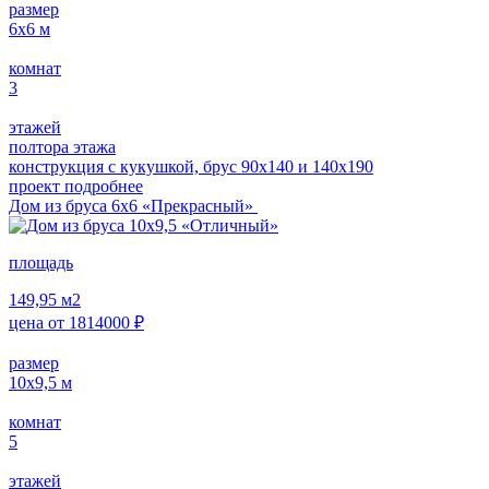
размер
6х6
м
комнат
3
этажей
полтора этажа
конструкция с кукушкой, брус 90х140 и 140х190
проект подробнее
Дом из бруса 6х6 «Прекрасный»
площадь
149,95
м2
цена от
1814000
₽
размер
10х9,5
м
комнат
5
этажей