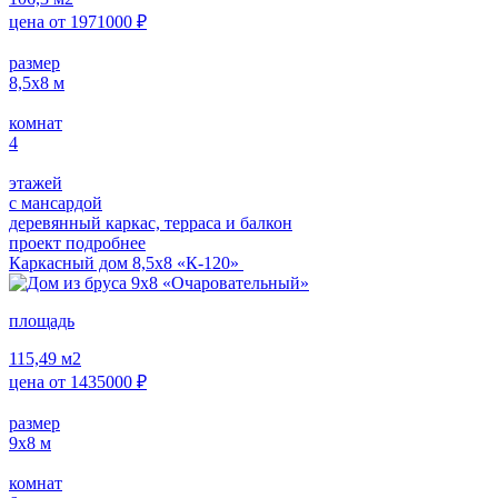
цена от
1971000
₽
размер
8,5х8
м
комнат
4
этажей
с мансардой
деревянный каркас, терраса и балкон
проект подробнее
Каркасный дом 8,5х8 «К-120»
площадь
115,49
м2
цена от
1435000
₽
размер
9х8
м
комнат