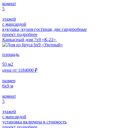
комнат
5
этажей
с мансардой
кукушка, кухня-гостиная, две гардеробные
проект подробнее
Каркасный дом 7х9 «К-22»
площадь
93
м2
цена от
1184000
₽
размер
6х9
м
комнат
5
этажей
с мансардой
установка включена в стоимость
проект подробнее