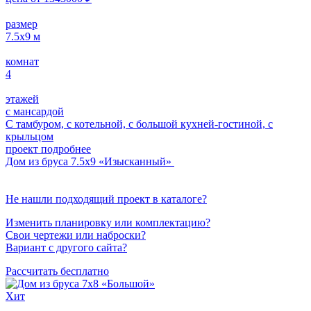
размер
7.5x9
м
комнат
4
этажей
с мансардой
С тамбуром, с котельной, с большой кухней-гостиной, с
крыльцом
проект подробнее
Дом из бруса 7.5х9 «Изысканный»
Не нашли подходящий проект в каталоге?
Изменить планировку или комплектацию?
Свои чертежи или наброски?
Вариант с другого сайта?
Рассчитать бесплатно
Хит