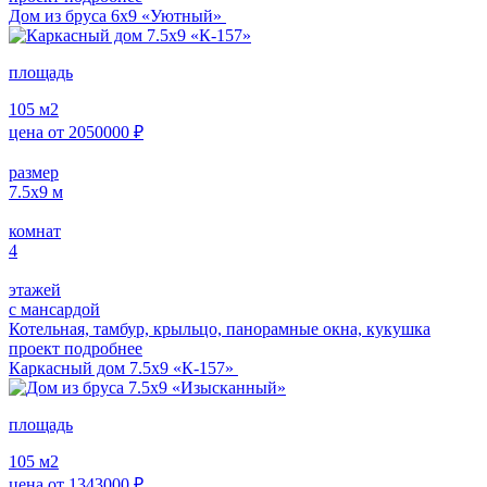
Дом из бруса 6х9 «Уютный»
площадь
105
м2
цена от
2050000
₽
размер
7.5x9
м
комнат
4
этажей
с мансардой
Котельная, тамбур, крыльцо, панорамные окна, кукушка
проект подробнее
Каркасный дом 7.5х9 «К-157»
площадь
105
м2
цена от
1343000
₽