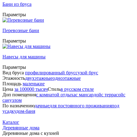
Бани из бруса
Параметры
Перевозные бани
Параметры
Навесы для машины
Параметры
Вид бруса
профилированный брус
сухой брус
Этажность
двухэтажные
одноэтажные
Площадь
маленькие
Цена
за 100000 тысяч
Стиль
в русском стиле
Доп помещения
с комнатой отдыха
с мансардой
с террасой
с
санузлом
По назначению
дачные
для постоянного проживания
под
усадку
дом-баня
Каталог
Деревянные дома
Деревянные дома с кухней