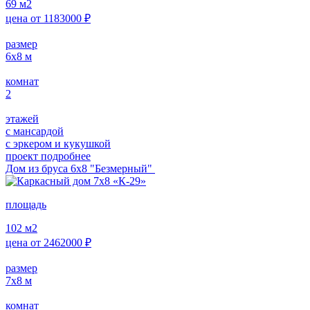
69
м2
цена от
1183000
₽
размер
6х8
м
комнат
2
этажей
с мансардой
с эркером и кукушкой
проект подробнее
Дом из бруса 6х8 "Безмерный"
площадь
102
м2
цена от
2462000
₽
размер
7х8
м
комнат