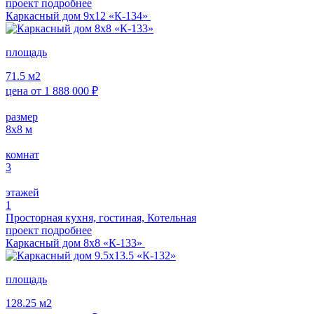
проект подробнее
Каркасный дом 9х12 «К-134»
площадь
71.5
м2
цена от
1 888 000
₽
размер
8x8
м
комнат
3
этажей
1
Просторная кухня, гостиная, Котельная
проект подробнее
Каркасный дом 8х8 «К-133»
площадь
128.25
м2