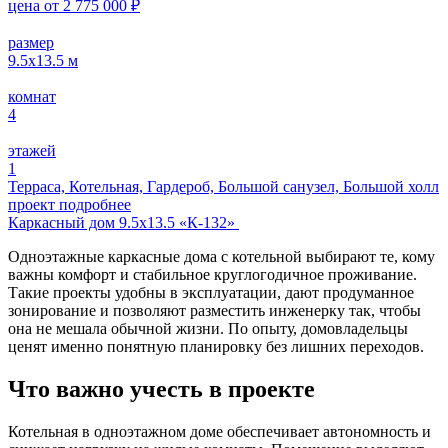
цена от
2 775 000
₽
размер
9.5x13.5
м
комнат
4
этажей
1
Терраса, Котельная, Гардероб, Большой санузел, Большой холл
проект подробнее
Каркасный дом 9.5х13.5 «К-132»
Одноэтажные каркасные дома с котельной выбирают те, кому
важны комфорт и стабильное круглогодичное проживание.
Такие проекты удобны в эксплуатации, дают продуманное
зонирование и позволяют разместить инженерку так, чтобы
она не мешала обычной жизни. По опыту, домовладельцы
ценят именно понятную планировку без лишних переходов.
Что важно учесть в проекте
Котельная в одноэтажном доме обеспечивает автономность и