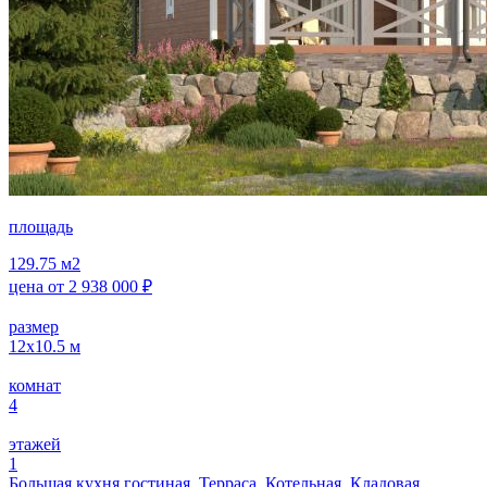
площадь
129.75
м2
цена от
2 938 000
₽
размер
12x10.5
м
комнат
4
этажей
1
Большая кухня гостиная, Терраса, Котельная, Кладовая