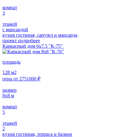
комнат
3
этажей
с мансардой
кухня гостиная, санузел и мансарда
проект подробнее
Каркасный дом 6х7.5 "К-75"
площадь
128
м2
цена от
2751000
₽
размер
8х8
м
комнат
5
этажей
2
кухня гостиная, терраса и балкон