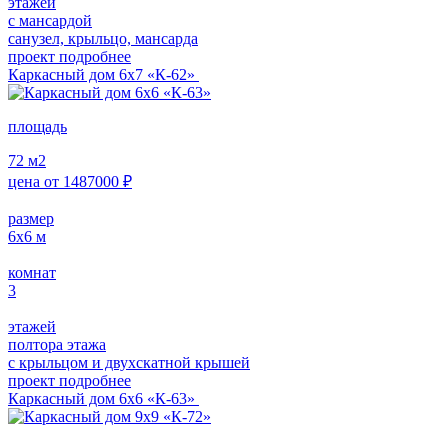
этажей
с мансардой
санузел, крыльцо, мансарда
проект подробнее
Каркасный дом 6х7 «К-62»
площадь
72
м2
цена от
1487000
₽
размер
6х6
м
комнат
3
этажей
полтора этажа
с крыльцом и двухскатной крышей
проект подробнее
Каркасный дом 6х6 «К-63»