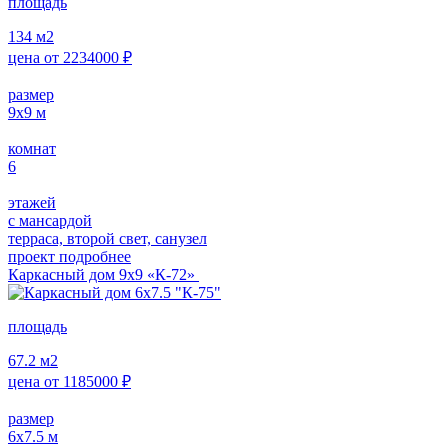
площадь
134
м2
цена от
2234000
₽
размер
9х9
м
комнат
6
этажей
с мансардой
терраса, второй свет, санузел
проект подробнее
Каркасный дом 9х9 «К-72»
площадь
67.2
м2
цена от
1185000
₽
размер
6х7.5
м