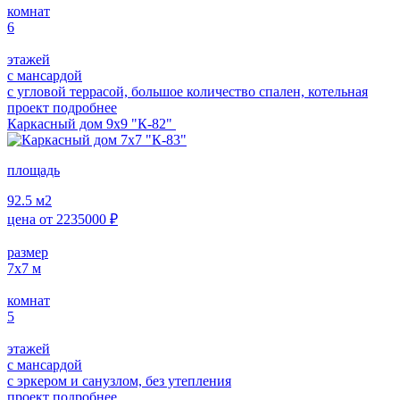
комнат
6
этажей
с мансардой
с угловой террасой, большое количество спален, котельная
проект подробнее
Каркасный дом 9х9 "К-82"
площадь
92.5
м2
цена от
2235000
₽
размер
7х7
м
комнат
5
этажей
с мансардой
с эркером и санузлом, без утепления
проект подробнее