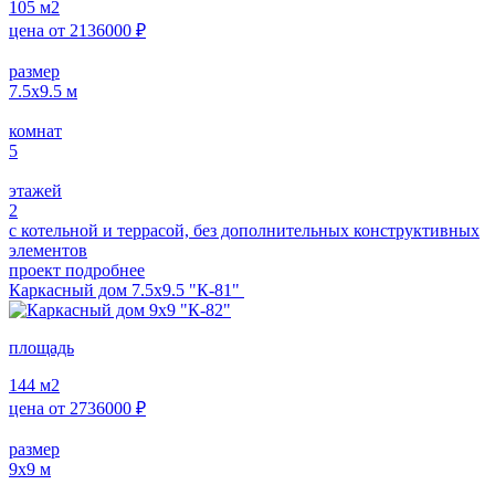
105
м2
цена от
2136000
₽
размер
7.5х9.5
м
комнат
5
этажей
2
с котельной и террасой, без дополнительных конструктивных
элементов
проект подробнее
Каркасный дом 7.5х9.5 "К-81"
площадь
144
м2
цена от
2736000
₽
размер
9х9
м