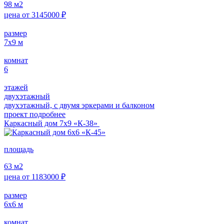
98
м2
цена от
3145000
₽
размер
7х9
м
комнат
6
этажей
двухэтажный
двухэтажный, с двумя эркерами и балконом
проект подробнее
Каркасный дом 7х9 «К-38»
площадь
63
м2
цена от
1183000
₽
размер
6х6
м
комнат