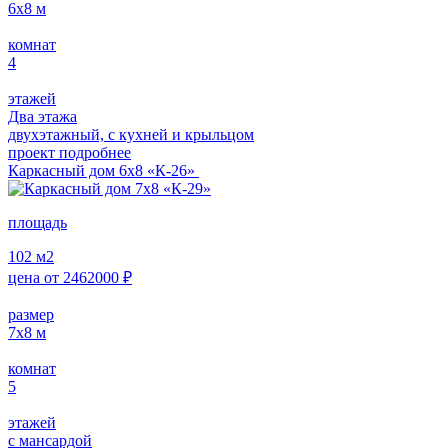
6х8
м
комнат
4
этажей
Два этажа
двухэтажный, с кухней и крыльцом
проект подробнее
Каркасный дом 6х8 «К-26»
площадь
102
м2
цена от
2462000
₽
размер
7х8
м
комнат
5
этажей
с мансардой