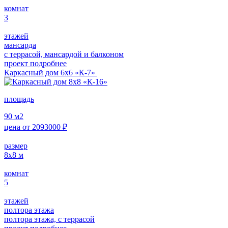
комнат
3
этажей
мансарда
с террасой, мансардой и балконом
проект подробнее
Каркасный дом 6х6 «К-7»
площадь
90
м2
цена от
2093000
₽
размер
8х8
м
комнат
5
этажей
полтора этажа
полтора этажа, с террасой