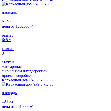
площадь
61
м2
цена от
1262000
₽
размер
6х8
м
комнат
3
этажей
мансардная
с крыльцом и гардеробной
проект подробнее
Каркасный дом 6х8 «К-56»
площадь
134
м2
цена от
2619000
₽