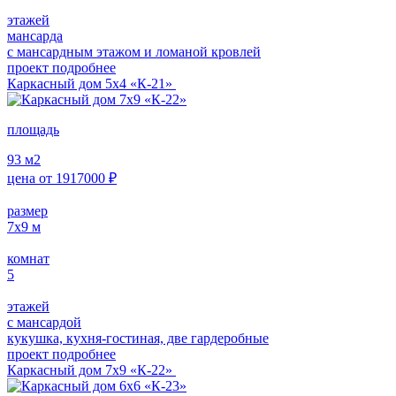
этажей
мансарда
с мансардным этажом и ломаной кровлей
проект подробнее
Каркасный дом 5х4 «К-21»
площадь
93
м2
цена от
1917000
₽
размер
7х9
м
комнат
5
этажей
с мансардой
кукушка, кухня-гостиная, две гардеробные
проект подробнее
Каркасный дом 7х9 «К-22»