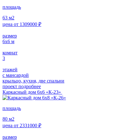
площадь
63
м2
цена от
1309000
₽
размер
6х6
м
комнат
3
этажей
с мансардой
крыльцо, кухня, две спальни
проект подробнее
Каркасный дом 6х6 «К-23»
площадь
80
м2
цена от
2331000
₽
размер