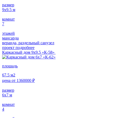
размер
9х9.5
м
комнат
7
этажей
мансарда
веранда, раздельный санузел
проект подробнее
Каркасный дом 9х9.5 «К-58»
площадь
67.5
м2
цена от
1360000
₽
размер
6х7
м
комнат
4