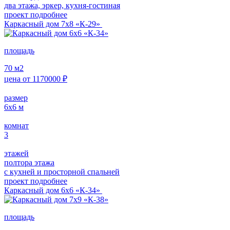
два этажа, эркер, кухня-гостиная
проект подробнее
Каркасный дом 7х8 «К-29»
площадь
70
м2
цена от
1170000
₽
размер
6х6
м
комнат
3
этажей
полтора этажа
с кухней и просторной спальней
проект подробнее
Каркасный дом 6х6 «К-34»
площадь