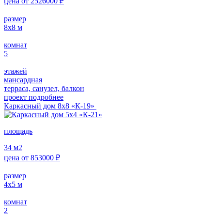
цена от
2526000
₽
размер
8х8
м
комнат
5
этажей
мансардная
терраса, санузел, балкон
проект подробнее
Каркасный дом 8х8 «К-19»
площадь
34
м2
цена от
853000
₽
размер
4х5
м
комнат
2