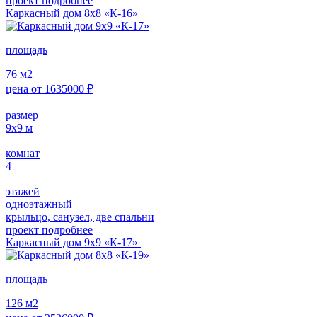
проект подробнее
Каркасный дом 8х8 «К-16»
площадь
76
м2
цена от
1635000
₽
размер
9х9
м
комнат
4
этажей
одноэтажный
крыльцо, санузел, две спальни
проект подробнее
Каркасный дом 9х9 «К-17»
площадь
126
м2