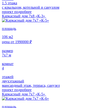
1.5 этажа
с крыльцом, котельной и санузлом
проект подробнее
Каркасный дом 7х8 «К-3»
площадь
106
м2
цена от
1990000
₽
размер
7х7
м
комнат
4
этажей
двухэтажный
мансардный этаж, терраса, санузел
проект подробнее
Каркасный дом 7х7 «К-5»
площадь