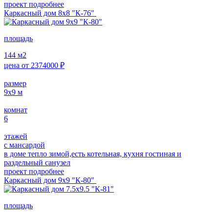
проект подробнее
Каркасный дом 8х8 "К-76"
площадь
144
м2
цена от
2374000
₽
размер
9х9
м
комнат
6
этажей
с мансардой
в доме тепло зимой,есть котельная, кухня гостиная и
раздельный санузел
проект подробнее
Каркасный дом 9х9 "К-80"
площадь