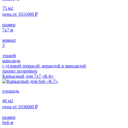
75
м2
цена от
1631000
₽
размер
7х7
м
комнат
3
этажей
мансарда
с угловой террасой, верандой и мансардой
проект подробнее
Каркасный дом 7х7 «К-6»
площадь
46
м2
цена от
1036000
₽
размер
6х6
м