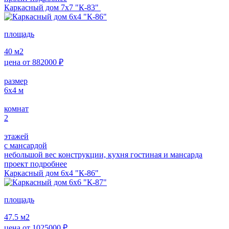
Каркасный дом 7х7 "К-83"
площадь
40
м2
цена от
882000
₽
размер
6х4
м
комнат
2
этажей
с мансардой
небольшой вес конструкции, кухня гостиная и мансарда
проект подробнее
Каркасный дом 6х4 "К-86"
площадь
47.5
м2
цена от
1025000
₽