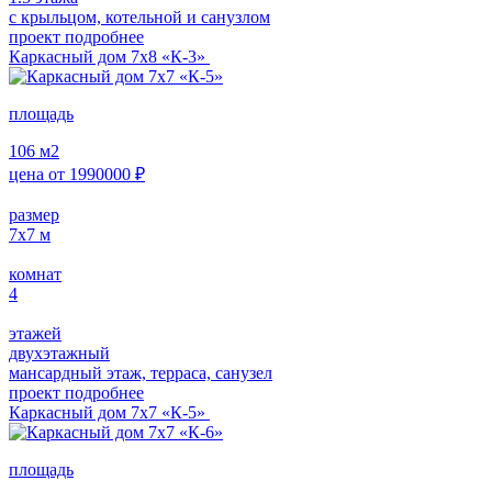
с крыльцом, котельной и санузлом
проект подробнее
Каркасный дом 7х8 «К-3»
площадь
106
м2
цена от
1990000
₽
размер
7х7
м
комнат
4
этажей
двухэтажный
мансардный этаж, терраса, санузел
проект подробнее
Каркасный дом 7х7 «К-5»
площадь