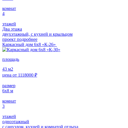
комнат
4
этажей
Два этажа
двухэтажный, с кухней и крыльцом
проект подробнее
Каркасный дом 6х8 «К-26»
площадь
43
м2
цена от
1118000
₽
размер
6х8
м
комнат
3
этажей
одноэтажный
с санузлом, кухней и комнатой отдыха