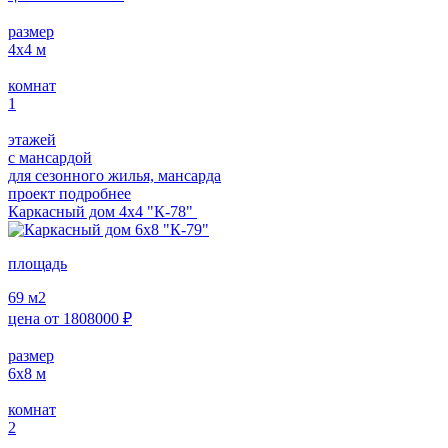
размер
4х4
м
комнат
1
этажей
с мансардой
для сезонного жилья, мансарда
проект подробнее
Каркасный дом 4х4 "К-78"
площадь
69
м2
цена от
1808000
₽
размер
6х8
м
комнат
2