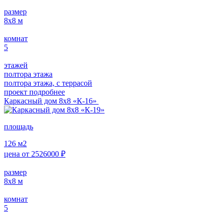
размер
8х8
м
комнат
5
этажей
полтора этажа
полтора этажа, с террасой
проект подробнее
Каркасный дом 8х8 «К-16»
площадь
126
м2
цена от
2526000
₽
размер
8х8
м
комнат
5