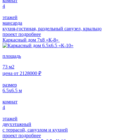
комнат
4
этажей
мансарда
кухня-гостиная, раздельный санузел, крыльцо
проект подробнее
Каркасный дом 7х8 «К-8»
площадь
73
м2
цена от
2128000
₽
размер
6.5х6.5
м
комнат
4
этажей
двухэтажный
с террасой, санузлом и кухней
проект подробнее