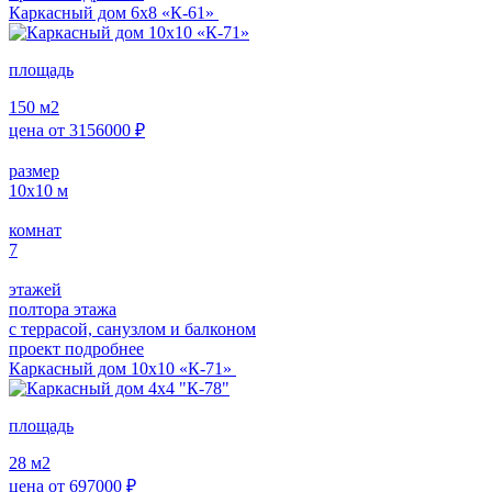
Каркасный дом 6х8 «К-61»
площадь
150
м2
цена от
3156000
₽
размер
10х10
м
комнат
7
этажей
полтора этажа
с террасой, санузлом и балконом
проект подробнее
Каркасный дом 10х10 «К-71»
площадь
28
м2
цена от
697000
₽