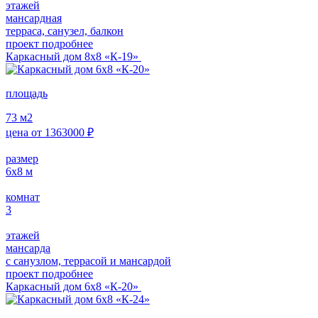
этажей
мансардная
терраса, санузел, балкон
проект подробнее
Каркасный дом 8х8 «К-19»
площадь
73
м2
цена от
1363000
₽
размер
6х8
м
комнат
3
этажей
мансарда
с санузлом, террасой и мансардой
проект подробнее
Каркасный дом 6х8 «К-20»