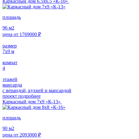
Каркасный дом 6.5х6.5 «К-10»
площадь
96
м2
цена от
1769000
₽
размер
7х9
м
комнат
4
этажей
мансарда
с верандой, кухней и мансардой
проект подробнее
Каркасный дом 7х9 «К-13»
площадь
90
м2
цена от
2093000
₽