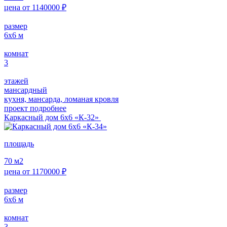
цена от
1140000
₽
размер
6х6
м
комнат
3
этажей
мансардный
кухня, мансарда, ломаная кровля
проект подробнее
Каркасный дом 6х6 «К-32»
площадь
70
м2
цена от
1170000
₽
размер
6х6
м
комнат
3