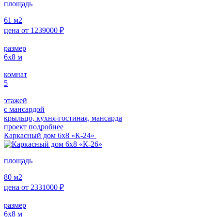
площадь
61
м2
цена от
1239000
₽
размер
6х8
м
комнат
5
этажей
с мансардой
крыльцо, кухня-гостиная, мансарда
проект подробнее
Каркасный дом 6х8 «К-24»
площадь
80
м2
цена от
2331000
₽
размер
6х8
м