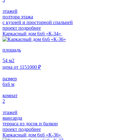
этажей
полтора этажа
с кухней и просторной спальней
проект подробнее
Каркасный дом 6х6 «К-34»
площадь
54
м2
цена от
1151000
₽
размер
6х6
м
комнат
2
этажей
мансарда
терраса из досок и балкон
проект подробнее
Каркасный дом 6х6 «К-36»