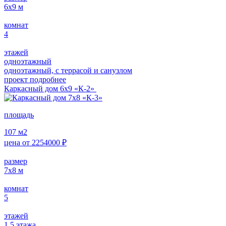
6х9
м
комнат
4
этажей
одноэтажный
одноэтажный, с террасой и санузлом
проект подробнее
Каркасный дом 6х9 «К-2»
площадь
107
м2
цена от
2254000
₽
размер
7х8
м
комнат
5
этажей
1.5 этажа