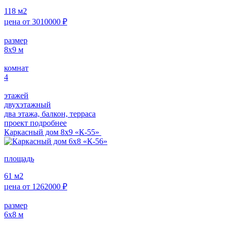
118
м2
цена от
3010000
₽
размер
8х9
м
комнат
4
этажей
двухэтажный
два этажа, балкон, терраса
проект подробнее
Каркасный дом 8х9 «К-55»
площадь
61
м2
цена от
1262000
₽
размер
6х8
м