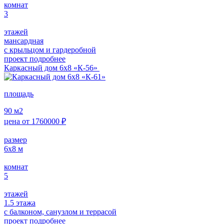
комнат
3
этажей
мансардная
с крыльцом и гардеробной
проект подробнее
Каркасный дом 6х8 «К-56»
площадь
90
м2
цена от
1760000
₽
размер
6х8
м
комнат
5
этажей
1.5 этажа
с балконом, санузлом и террасой
проект подробнее