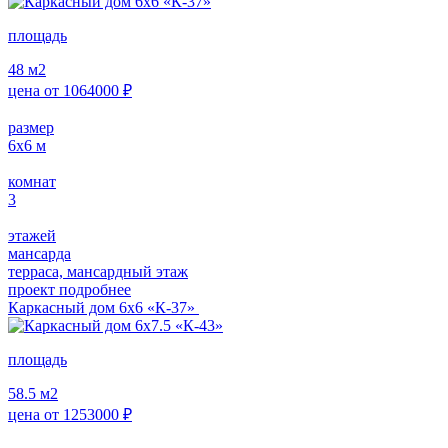
площадь
48
м2
цена от
1064000
₽
размер
6х6
м
комнат
3
этажей
мансарда
терраса, мансардный этаж
проект подробнее
Каркасный дом 6х6 «К-37»
площадь
58.5
м2
цена от
1253000
₽