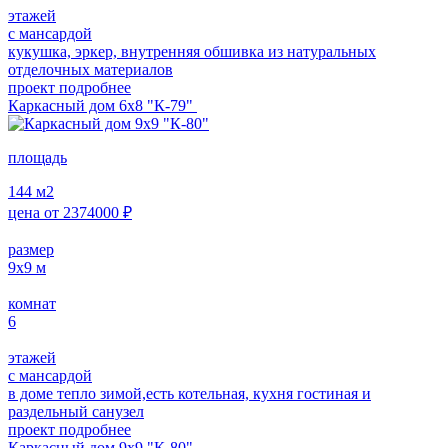
этажей
с мансардой
кукушка, эркер, внутренняя обшивка из натуральных
отделочных материалов
проект подробнее
Каркасный дом 6х8 "К-79"
площадь
144
м2
цена от
2374000
₽
размер
9х9
м
комнат
6
этажей
с мансардой
в доме тепло зимой,есть котельная, кухня гостиная и
раздельный санузел
проект подробнее
Каркасный дом 9х9 "К-80"