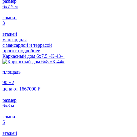
размер
6х7.5
м
комнат
3
этажей
мансардная
с мансардой и террасой
проект подробнее
Каркасный дом 6х7.5 «К-43»
площадь
90
м2
цена от
1667000
₽
размер
6х8
м
комнат
5
этажей