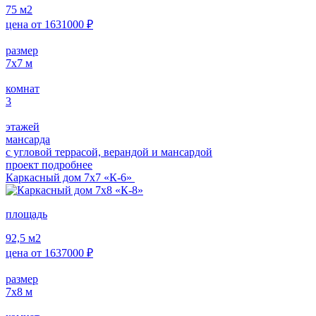
75
м2
цена от
1631000
₽
размер
7х7
м
комнат
3
этажей
мансарда
с угловой террасой, верандой и мансардой
проект подробнее
Каркасный дом 7х7 «К-6»
площадь
92,5
м2
цена от
1637000
₽
размер
7х8
м