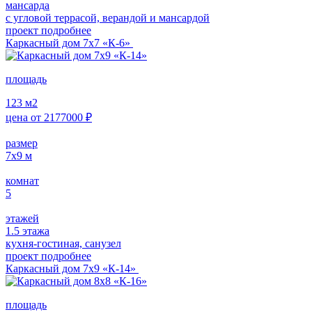
мансарда
с угловой террасой, верандой и мансардой
проект подробнее
Каркасный дом 7х7 «К-6»
площадь
123
м2
цена от
2177000
₽
размер
7х9
м
комнат
5
этажей
1.5 этажа
кухня-гостиная, санузел
проект подробнее
Каркасный дом 7х9 «К-14»
площадь