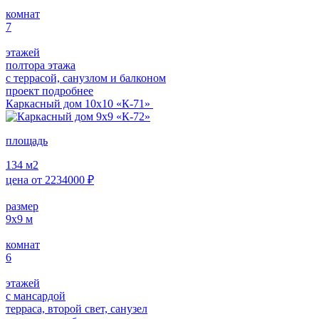
комнат
7
этажей
полтора этажа
с террасой, санузлом и балконом
проект подробнее
Каркасный дом 10х10 «К-71»
площадь
134
м2
цена от
2234000
₽
размер
9х9
м
комнат
6
этажей
с мансардой
терраса, второй свет, санузел