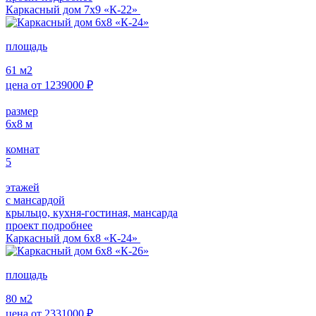
Каркасный дом 7х9 «К-22»
площадь
61
м2
цена от
1239000
₽
размер
6х8
м
комнат
5
этажей
с мансардой
крыльцо, кухня-гостиная, мансарда
проект подробнее
Каркасный дом 6х8 «К-24»
площадь
80
м2
цена от
2331000
₽