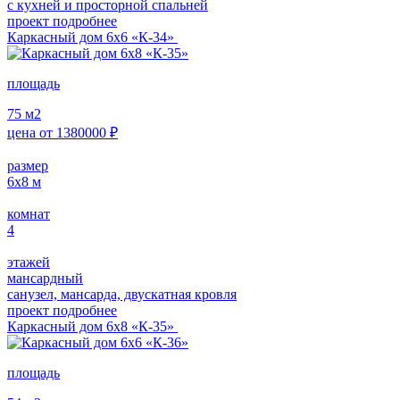
с кухней и просторной спальней
проект подробнее
Каркасный дом 6х6 «К-34»
площадь
75
м2
цена от
1380000
₽
размер
6х8
м
комнат
4
этажей
мансардный
санузел, мансарда, двускатная кровля
проект подробнее
Каркасный дом 6х8 «К-35»
площадь