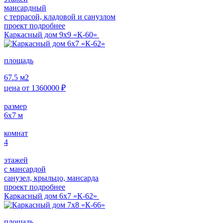
мансардный
с террасой, кладовой и санузлом
проект подробнее
Каркасный дом 9х9 «К-60»
площадь
67.5
м2
цена от
1360000
₽
размер
6х7
м
комнат
4
этажей
с мансардой
санузел, крыльцо, мансарда
проект подробнее
Каркасный дом 6х7 «К-62»
площадь