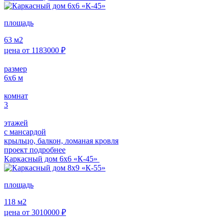
площадь
63
м2
цена от
1183000
₽
размер
6х6
м
комнат
3
этажей
с мансардой
крыльцо, балкон, ломаная кровля
проект подробнее
Каркасный дом 6х6 «К-45»
площадь
118
м2
цена от
3010000
₽