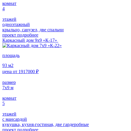
комнат
4
этажей
одноэтажный
крыльцо, санузел, две спальни
проект подробнее
Каркасный дом 9х9 «К-17»
площадь
93
м2
цена от
1917000
₽
размер
7х9
м
комнат
5
этажей
с мансардой
кукушка, кухня-гостиная, две гардеробные
проект подробнее