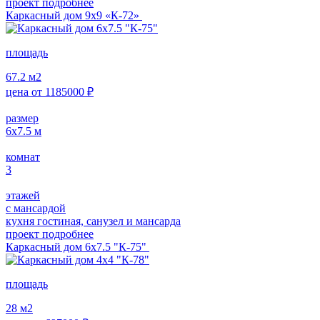
проект подробнее
Каркасный дом 9х9 «К-72»
площадь
67.2
м2
цена от
1185000
₽
размер
6х7.5
м
комнат
3
этажей
с мансардой
кухня гостиная, санузел и мансарда
проект подробнее
Каркасный дом 6х7.5 "К-75"
площадь
28
м2