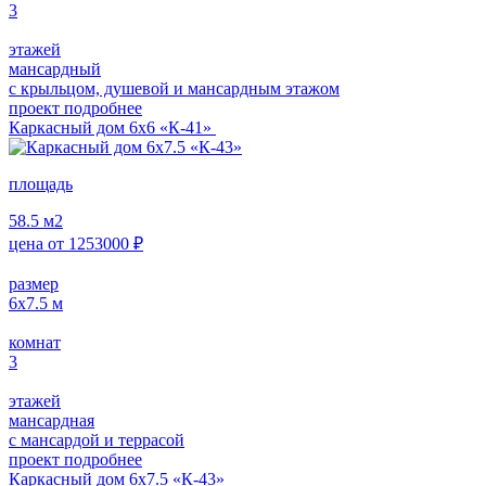
3
этажей
мансардный
с крыльцом, душевой и мансардным этажом
проект подробнее
Каркасный дом 6х6 «К-41»
площадь
58.5
м2
цена от
1253000
₽
размер
6х7.5
м
комнат
3
этажей
мансардная
с мансардой и террасой
проект подробнее
Каркасный дом 6х7.5 «К-43»