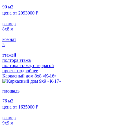
90
м2
цена от
2093000
₽
размер
8х8
м
комнат
5
этажей
полтора этажа
полтора этажа, с террасой
проект подробнее
Каркасный дом 8х8 «К-16»
площадь
76
м2
цена от
1635000
₽
размер
9х9
м