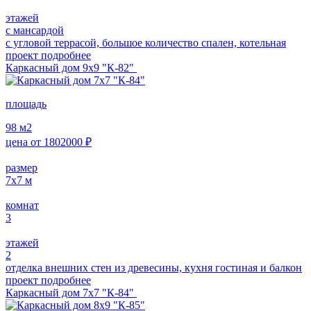
этажей
с мансардой
с угловой террасой, большое количество спален, котельная
проект подробнее
Каркасный дом 9х9 "К-82"
площадь
98
м2
цена от
1802000
₽
размер
7х7
м
комнат
3
этажей
2
отделка внешних стен из древесины, кухня гостиная и балкон
проект подробнее
Каркасный дом 7х7 "К-84"