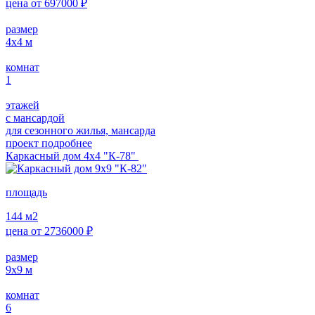
цена от
697000
₽
размер
4х4
м
комнат
1
этажей
с мансардой
для сезонного жилья, мансарда
проект подробнее
Каркасный дом 4х4 "К-78"
площадь
144
м2
цена от
2736000
₽
размер
9х9
м
комнат
6