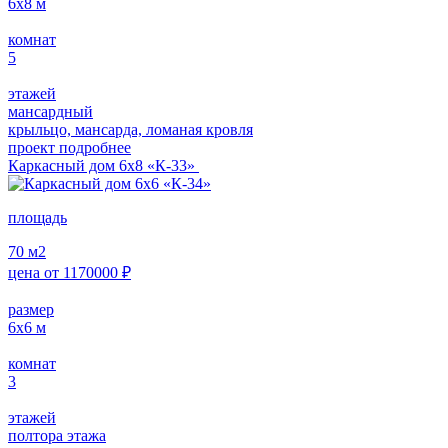
6х8
м
комнат
5
этажей
мансардный
крыльцо, мансарда, ломаная кровля
проект подробнее
Каркасный дом 6х8 «К-33»
площадь
70
м2
цена от
1170000
₽
размер
6х6
м
комнат
3
этажей
полтора этажа