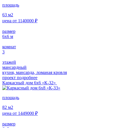
площадь
63
м2
цена от
1140000
₽
размер
6х6
м
комнат
3
этажей
мансардный
кухня, мансарда, ломаная кровля
проект подробнее
Каркасный дом 6х6 «К-32»
площадь
82
м2
цена от
1449000
₽
размер