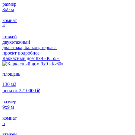
размер
8х9
м
комнат
4
этажей
двухэтажный
два этажа, балкон, терраса
проект подробнее
Каркасный дом 8х9 «К-55»
площадь
130
м2
цена от
2210000
₽
размер
9х9
м
комнат
5
этажей