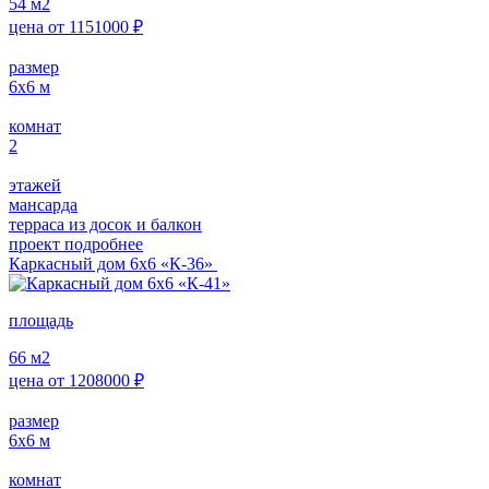
54
м2
цена от
1151000
₽
размер
6х6
м
комнат
2
этажей
мансарда
терраса из досок и балкон
проект подробнее
Каркасный дом 6х6 «К-36»
площадь
66
м2
цена от
1208000
₽
размер
6х6
м
комнат