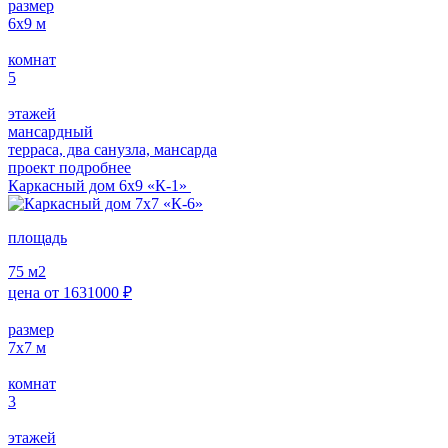
размер
6х9
м
комнат
5
этажей
мансардный
терраса, два санузла, мансарда
проект подробнее
Каркасный дом 6х9 «К-1»
площадь
75
м2
цена от
1631000
₽
размер
7х7
м
комнат
3
этажей