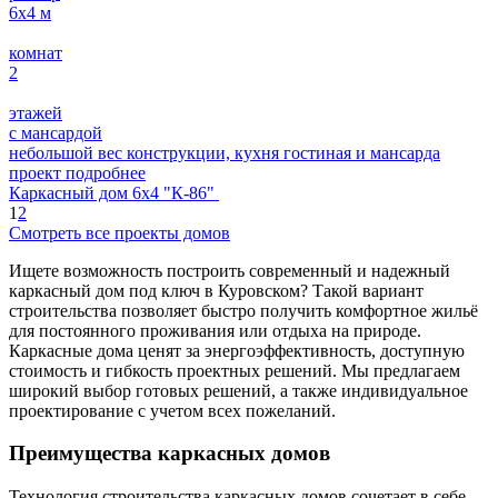
6х4
м
комнат
2
этажей
с мансардой
небольшой вес конструкции, кухня гостиная и мансарда
проект подробнее
Каркасный дом 6х4 "К-86"
1
2
Смотреть все проекты домов
Ищете возможность построить современный и надежный
каркасный дом под ключ в Куровском? Такой вариант
строительства позволяет быстро получить комфортное жильё
для постоянного проживания или отдыха на природе.
Каркасные дома ценят за энергоэффективность, доступную
стоимость и гибкость проектных решений. Мы предлагаем
широкий выбор готовых решений, а также индивидуальное
проектирование с учетом всех пожеланий.
Преимущества каркасных домов
Технология строительства каркасных домов сочетает в себе