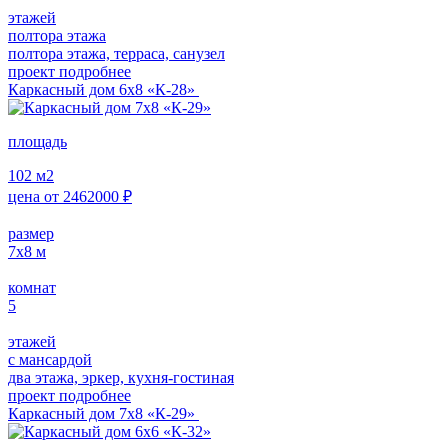
этажей
полтора этажа
полтора этажа, терраса, санузел
проект подробнее
Каркасный дом 6х8 «К-28»
площадь
102
м2
цена от
2462000
₽
размер
7х8
м
комнат
5
этажей
с мансардой
два этажа, эркер, кухня-гостиная
проект подробнее
Каркасный дом 7х8 «К-29»