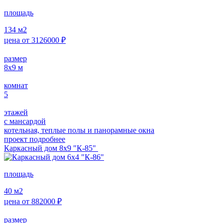
площадь
134
м2
цена от
3126000
₽
размер
8х9
м
комнат
5
этажей
с мансардой
котельная, теплые полы и панорамные окна
проект подробнее
Каркасный дом 8х9 "К-85"
площадь
40
м2
цена от
882000
₽
размер