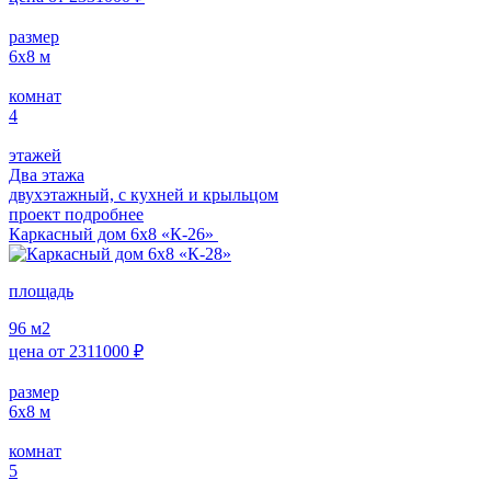
размер
6х8
м
комнат
4
этажей
Два этажа
двухэтажный, с кухней и крыльцом
проект подробнее
Каркасный дом 6х8 «К-26»
площадь
96
м2
цена от
2311000
₽
размер
6х8
м
комнат
5