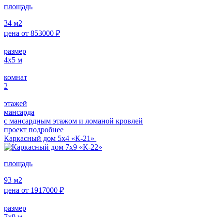
площадь
34
м2
цена от
853000
₽
размер
4х5
м
комнат
2
этажей
мансарда
с мансардным этажом и ломаной кровлей
проект подробнее
Каркасный дом 5х4 «К-21»
площадь
93
м2
цена от
1917000
₽
размер
7х9
м