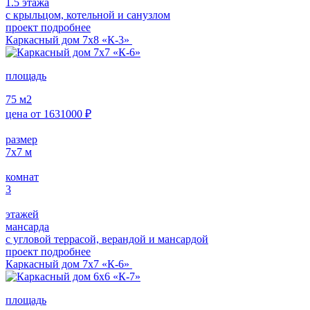
1.5 этажа
с крыльцом, котельной и санузлом
проект подробнее
Каркасный дом 7х8 «К-3»
площадь
75
м2
цена от
1631000
₽
размер
7х7
м
комнат
3
этажей
мансарда
с угловой террасой, верандой и мансардой
проект подробнее
Каркасный дом 7х7 «К-6»
площадь