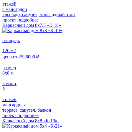
этажей
с мансардой
крыльцо, санузел, мансардный этаж
проект подробнее
Каркасный дом 8х7.5 «К-18»
площадь
126
м2
цена от
2526000
₽
размер
8х8
м
комнат
5
этажей
мансардная
терраса, санузел, балкон
проект подробнее
Каркасный дом 8х8 «К-19»