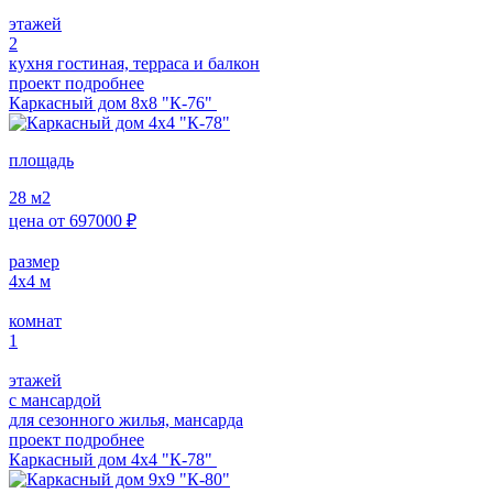
этажей
2
кухня гостиная, терраса и балкон
проект подробнее
Каркасный дом 8х8 "К-76"
площадь
28
м2
цена от
697000
₽
размер
4х4
м
комнат
1
этажей
с мансардой
для сезонного жилья, мансарда
проект подробнее
Каркасный дом 4х4 "К-78"