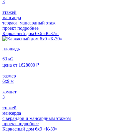
3
этажей
мансарда
терраса, мансардный этаж
проект подробнее
Каркасный дом 6х6 «К-37»
площадь
63
м2
цена от
1628000
₽
размер
6х9
м
комнат
3
этажей
мансарда
с верандой и мансардным этажом
проект подробнее
Каркасный дом 6х9 «К-39»