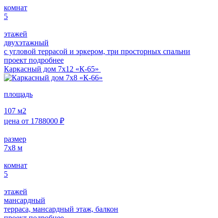
комнат
5
этажей
двухэтажный
с угловой террасой и эркером, три просторных спальни
проект подробнее
Каркасный дом 7х12 «К-65»
площадь
107
м2
цена от
1788000
₽
размер
7х8
м
комнат
5
этажей
мансардный
терраса, мансардный этаж, балкон
проект подробнее