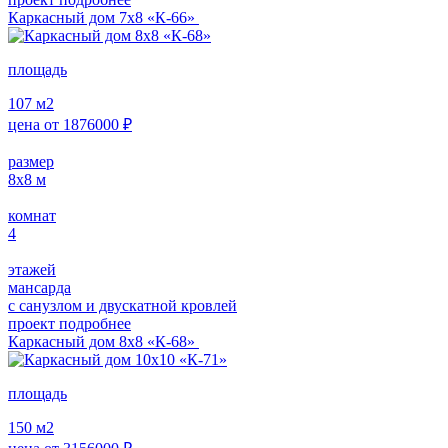
Каркасный дом 7х8 «К-66»
площадь
107
м2
цена от
1876000
₽
размер
8х8
м
комнат
4
этажей
мансарда
с санузлом и двускатной кровлей
проект подробнее
Каркасный дом 8х8 «К-68»
площадь
150
м2