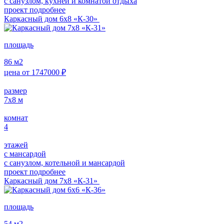
с санузлом, кухней и комнатой отдыха
проект подробнее
Каркасный дом 6х8 «К-30»
площадь
86
м2
цена от
1747000
₽
размер
7х8
м
комнат
4
этажей
с мансардой
с санузлом, котельной и мансардой
проект подробнее
Каркасный дом 7х8 «К-31»
площадь
54
м2