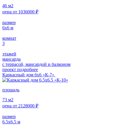
46
м2
цена от
1036000
₽
размер
6х6
м
комнат
3
этажей
мансарда
с террасой, мансардой и балконом
проект подробнее
Каркасный дом 6х6 «К-7»
площадь
73
м2
цена от
2128000
₽
размер
6.5х6.5
м