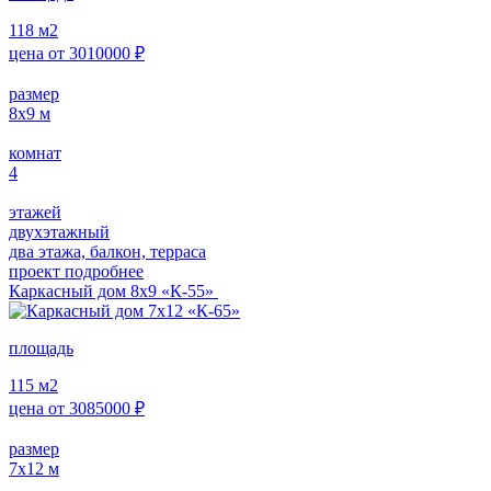
118
м2
цена от
3010000
₽
размер
8х9
м
комнат
4
этажей
двухэтажный
два этажа, балкон, терраса
проект подробнее
Каркасный дом 8х9 «К-55»
площадь
115
м2
цена от
3085000
₽
размер
7х12
м