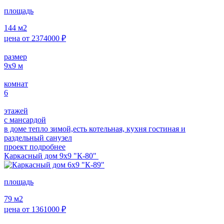
площадь
144
м2
цена от
2374000
₽
размер
9х9
м
комнат
6
этажей
с мансардой
в доме тепло зимой,есть котельная, кухня гостиная и
раздельный санузел
проект подробнее
Каркасный дом 9х9 "К-80"
площадь
79
м2
цена от
1361000
₽