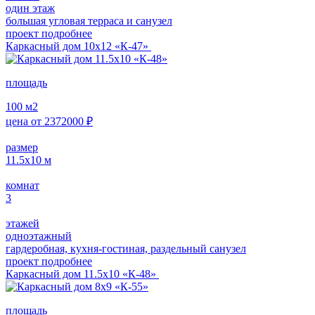
один этаж
большая угловая терраса и санузел
проект подробнее
Каркасный дом 10х12 «К-47»
площадь
100
м2
цена от
2372000
₽
размер
11.5х10
м
комнат
3
этажей
одноэтажный
гардеробная, кухня-гостиная, раздельный санузел
проект подробнее
Каркасный дом 11.5х10 «К-48»
площадь