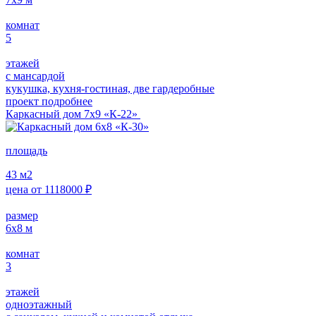
комнат
5
этажей
с мансардой
кукушка, кухня-гостиная, две гардеробные
проект подробнее
Каркасный дом 7х9 «К-22»
площадь
43
м2
цена от
1118000
₽
размер
6х8
м
комнат
3
этажей
одноэтажный