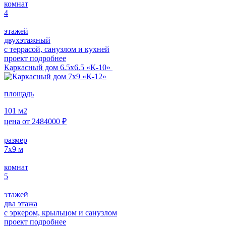
комнат
4
этажей
двухэтажный
с террасой, санузлом и кухней
проект подробнее
Каркасный дом 6.5х6.5 «К-10»
площадь
101
м2
цена от
2484000
₽
размер
7х9
м
комнат
5
этажей
два этажа
с эркером, крыльцом и санузлом
проект подробнее