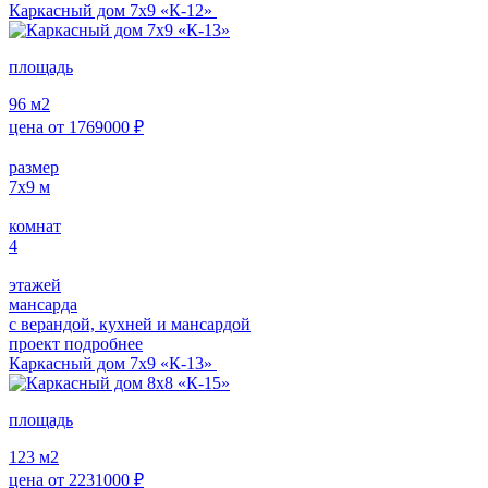
Каркасный дом 7х9 «К-12»
площадь
96
м2
цена от
1769000
₽
размер
7х9
м
комнат
4
этажей
мансарда
с верандой, кухней и мансардой
проект подробнее
Каркасный дом 7х9 «К-13»
площадь
123
м2
цена от
2231000
₽