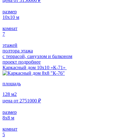
цена от
3156000
₽
размер
10х10
м
комнат
7
этажей
полтора этажа
с террасой, санузлом и балконом
проект подробнее
Каркасный дом 10х10 «К-71»
площадь
128
м2
цена от
2751000
₽
размер
8х8
м
комнат
5