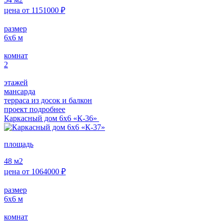
цена от
1151000
₽
размер
6х6
м
комнат
2
этажей
мансарда
терраса из досок и балкон
проект подробнее
Каркасный дом 6х6 «К-36»
площадь
48
м2
цена от
1064000
₽
размер
6х6
м
комнат