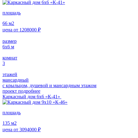
площадь
66
м2
цена от
1208000
₽
размер
6х6
м
комнат
3
этажей
мансардный
с крыльцом, душевой и мансардным этажом
проект подробнее
Каркасный дом 6х6 «К-41»
площадь
135
м2
цена от
3094000
₽