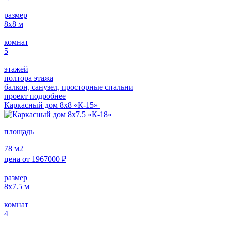
размер
8х8
м
комнат
5
этажей
полтора этажа
балкон, санузел, просторные спальни
проект подробнее
Каркасный дом 8х8 «К-15»
площадь
78
м2
цена от
1967000
₽
размер
8х7.5
м
комнат
4