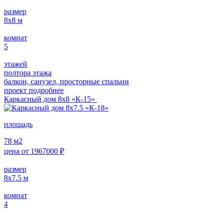
размер
8х8
м
комнат
5
этажей
полтора этажа
балкон, санузел, просторные спальни
проект подробнее
Каркасный дом 8х8 «К-15»
площадь
78
м2
цена от
1967000
₽
размер
8х7.5
м
комнат
4