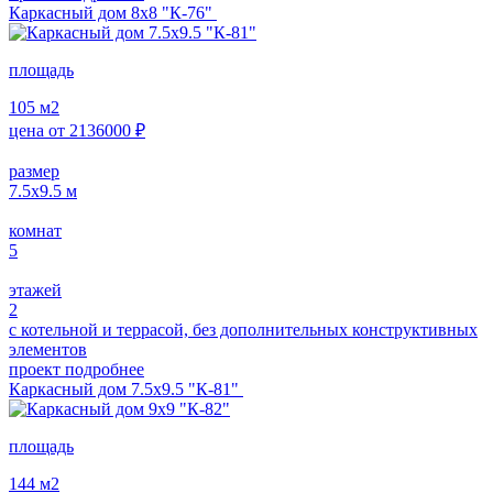
Каркасный дом 8х8 "К-76"
площадь
105
м2
цена от
2136000
₽
размер
7.5х9.5
м
комнат
5
этажей
2
с котельной и террасой, без дополнительных конструктивных
элементов
проект подробнее
Каркасный дом 7.5х9.5 "К-81"
площадь
144
м2