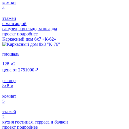
комнат
4
этажей
с мансардой
санузел, крыльцо, мансарда
проект подробнее
Каркасный дом 6х7 «К-62»
площадь
128
м2
цена от
2751000
₽
размер
8х8
м
комнат
5
этажей
2
кухня гостиная, терраса и балкон
проект подробнее