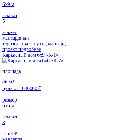
6х9
м
комнат
5
этажей
мансардный
терраса, два санузла, мансарда
проект подробнее
Каркасный дом 6х9 «К-1»
площадь
46
м2
цена от
1036000
₽
размер
6х6
м
комнат
3
этажей
мансарда