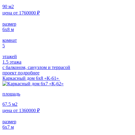
90
м2
цена от
1760000
₽
размер
6х8
м
комнат
5
этажей
1.5 этажа
с балконом, санузлом и террасой
проект подробнее
Каркасный дом 6х8 «К-61»
площадь
67.5
м2
цена от
1360000
₽
размер
6х7
м