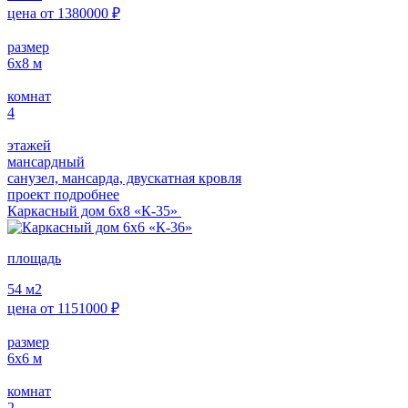
цена от
1380000
₽
размер
6х8
м
комнат
4
этажей
мансардный
санузел, мансарда, двускатная кровля
проект подробнее
Каркасный дом 6х8 «К-35»
площадь
54
м2
цена от
1151000
₽
размер
6х6
м
комнат
2