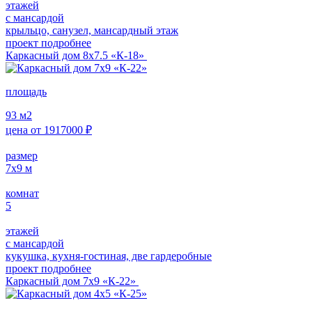
этажей
с мансардой
крыльцо, санузел, мансардный этаж
проект подробнее
Каркасный дом 8х7.5 «К-18»
площадь
93
м2
цена от
1917000
₽
размер
7х9
м
комнат
5
этажей
с мансардой
кукушка, кухня-гостиная, две гардеробные
проект подробнее
Каркасный дом 7х9 «К-22»