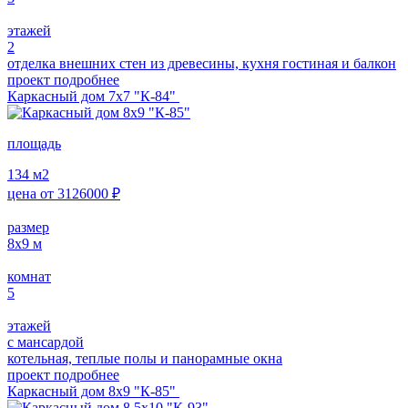
этажей
2
отделка внешних стен из древесины, кухня гостиная и балкон
проект подробнее
Каркасный дом 7х7 "К-84"
площадь
134
м2
цена от
3126000
₽
размер
8х9
м
комнат
5
этажей
с мансардой
котельная, теплые полы и панорамные окна
проект подробнее
Каркасный дом 8х9 "К-85"