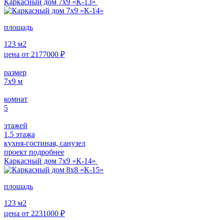
Каркасный дом 7х9 «К-13»
площадь
123
м2
цена от
2177000
₽
размер
7х9
м
комнат
5
этажей
1.5 этажа
кухня-гостиная, санузел
проект подробнее
Каркасный дом 7х9 «К-14»
площадь
123
м2
цена от
2231000
₽