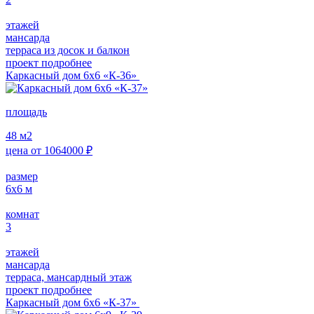
этажей
мансарда
терраса из досок и балкон
проект подробнее
Каркасный дом 6х6 «К-36»
площадь
48
м2
цена от
1064000
₽
размер
6х6
м
комнат
3
этажей
мансарда
терраса, мансардный этаж
проект подробнее
Каркасный дом 6х6 «К-37»