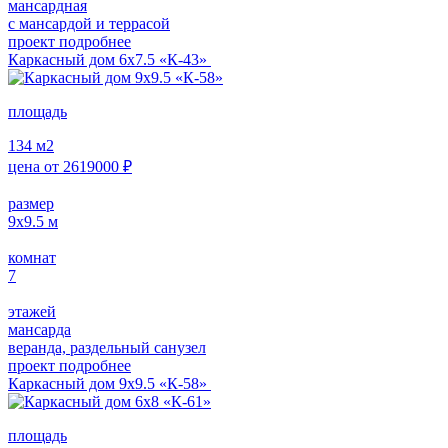
мансардная
с мансардой и террасой
проект подробнее
Каркасный дом 6х7.5 «К-43»
площадь
134
м2
цена от
2619000
₽
размер
9х9.5
м
комнат
7
этажей
мансарда
веранда, раздельный санузел
проект подробнее
Каркасный дом 9х9.5 «К-58»
площадь