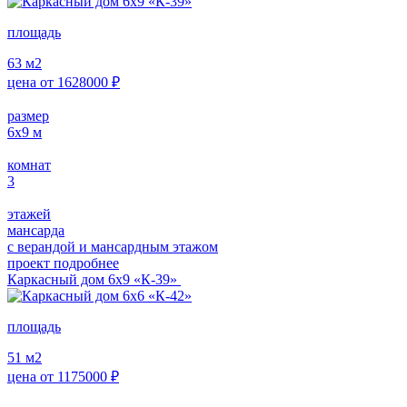
площадь
63
м2
цена от
1628000
₽
размер
6х9
м
комнат
3
этажей
мансарда
с верандой и мансардным этажом
проект подробнее
Каркасный дом 6х9 «К-39»
площадь
51
м2
цена от
1175000
₽