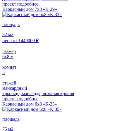
проект подробнее
Каркасный дом 7х8 «К-29»
площадь
82
м2
цена от
1449000
₽
размер
6х8
м
комнат
5
этажей
мансардный
крыльцо, мансарда, ломаная кровля
проект подробнее
Каркасный дом 6х8 «К-33»
площадь
75
м2