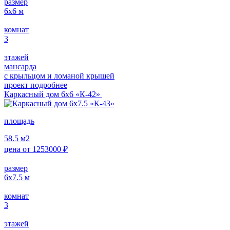
размер
6х6
м
комнат
3
этажей
мансарда
с крыльцом и ломаной крышей
проект подробнее
Каркасный дом 6х6 «К-42»
площадь
58.5
м2
цена от
1253000
₽
размер
6х7.5
м
комнат
3
этажей