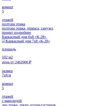
комнат
5
этажей
полтора этажа
полтора этажа, терраса, санузел
проект подробнее
Каркасный дом 6х8 «К-28»
площадь
102
м2
цена от
2462000
₽
размер
7х8
м
комнат
5
этажей
с мансардой
два этажа, эркер, кухня-гостиная