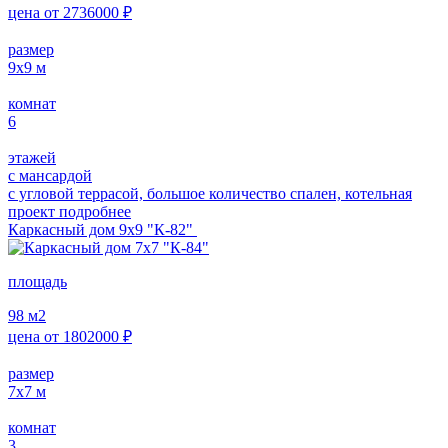
цена от
2736000
₽
размер
9х9
м
комнат
6
этажей
с мансардой
с угловой террасой, большое количество спален, котельная
проект подробнее
Каркасный дом 9х9 "К-82"
площадь
98
м2
цена от
1802000
₽
размер
7х7
м
комнат
3