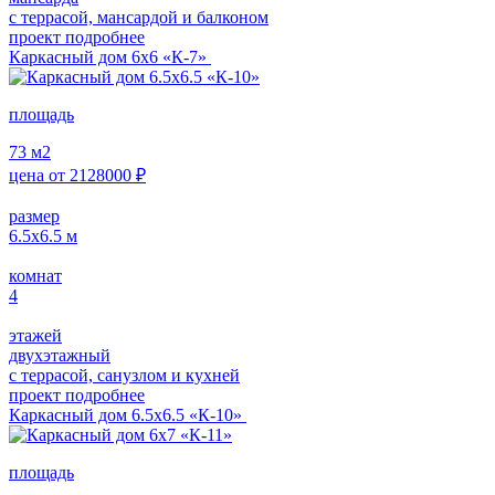
с террасой, мансардой и балконом
проект подробнее
Каркасный дом 6х6 «К-7»
площадь
73
м2
цена от
2128000
₽
размер
6.5х6.5
м
комнат
4
этажей
двухэтажный
с террасой, санузлом и кухней
проект подробнее
Каркасный дом 6.5х6.5 «К-10»
площадь