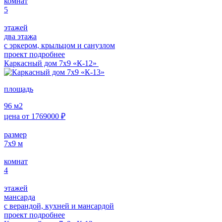
комнат
5
этажей
два этажа
с эркером, крыльцом и санузлом
проект подробнее
Каркасный дом 7х9 «К-12»
площадь
96
м2
цена от
1769000
₽
размер
7х9
м
комнат
4
этажей
мансарда
с верандой, кухней и мансардой
проект подробнее