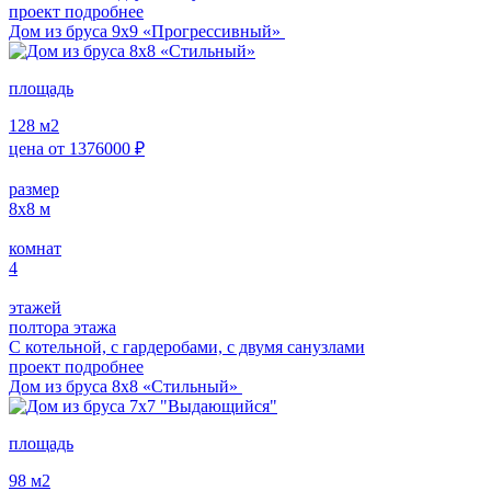
проект подробнее
Дом из бруса 9х9 «Прогрессивный»
площадь
128
м2
цена от
1376000
₽
размер
8x8
м
комнат
4
этажей
полтора этажа
С котельной, с гардеробами, с двумя санузлами
проект подробнее
Дом из бруса 8х8 «Стильный»
площадь
98
м2