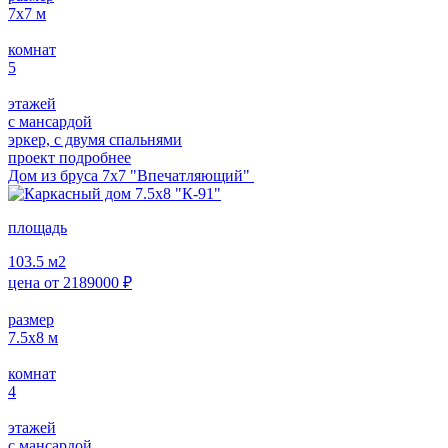
7х7
м
комнат
5
этажей
с мансардой
эркер, с двумя спальнями
проект подробнее
Дом из бруса 7х7 "Впечатляющий"
площадь
103.5
м2
цена от
2189000
₽
размер
7.5х8
м
комнат
4
этажей
с мансардой