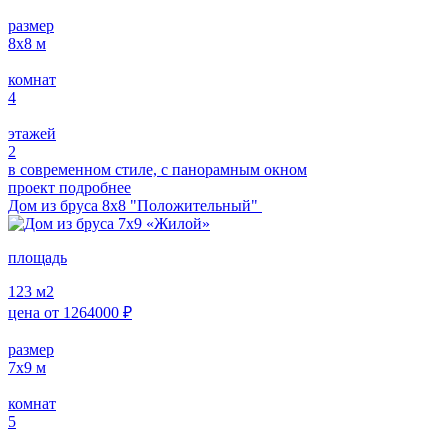
размер
8х8
м
комнат
4
этажей
2
в современном стиле, с панорамным окном
проект подробнее
Дом из бруса 8х8 "Положительный"
площадь
123
м2
цена от
1264000
₽
размер
7х9
м
комнат
5