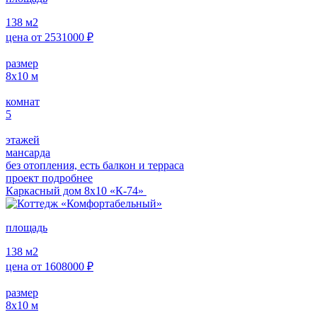
138
м2
цена от
2531000
₽
размер
8х10
м
комнат
5
этажей
мансарда
без отопления, есть балкон и терраса
проект подробнее
Каркасный дом 8х10 «К-74»
площадь
138
м2
цена от
1608000
₽
размер
8х10
м