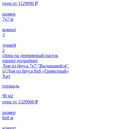
цена от
1129000
₽
размер
7х7
м
комнат
3
этажей
2
сбора на деревянный нагель
проект подробнее
Дом из бруса 7х7 "Выдающийся"
Хит
площадь
90
м2
цена от
1329000
₽
размер
8х8
м
комнат