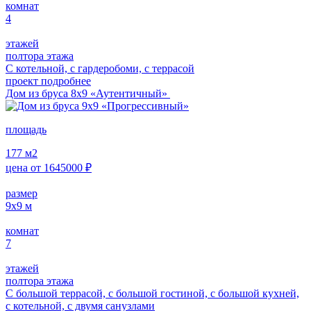
комнат
4
этажей
полтора этажа
С котельной, с гардеробоми, с террасой
проект подробнее
Дом из бруса 8х9 «Аутентичный»
площадь
177
м2
цена от
1645000
₽
размер
9x9
м
комнат
7
этажей
полтора этажа
С большой террасой, с большой гостиной, с большой кухней,
с котельной, с двумя санузлами