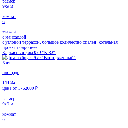
размер
9х9
м
комнат
6
этажей
с мансардой
с угловой террасой, большое количество спален, котельная
проект подробнее
Каркасный дом 9х9 "К-82"
Хит
площадь
144
м2
цена от
1762000
₽
размер
9х9
м
комнат
6