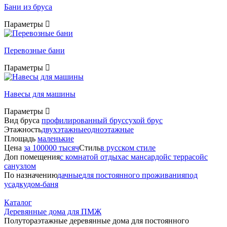
Бани из бруса
Параметры
Перевозные бани
Параметры
Навесы для машины
Параметры
Вид бруса
профилированный брус
сухой брус
Этажность
двухэтажные
одноэтажные
Площадь
маленькие
Цена
за 100000 тысяч
Стиль
в русском стиле
Доп помещения
с комнатой отдыха
с мансардой
с террасой
с
санузлом
По назначению
дачные
для постоянного проживания
под
усадку
дом-баня
Каталог
Деревянные дома для ПМЖ
Полутораэтажные деревянные дома для постоянного