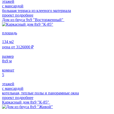
этажей
с мансардой
большая терраса из клееного материала
проект подробнее
Дом из бруса 9х9 "Восторженный"
площадь
134
м2
цена от
3126000
₽
размер
8х9
м
комнат
5
этажей
с мансардой
котельная, теплые полы и панорамные окна
проект подробнее
Каркасный дом 8х9 "К-85"