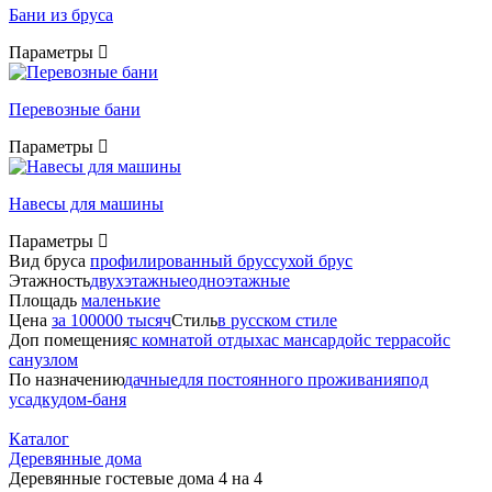
Бани из бруса
Параметры
Перевозные бани
Параметры
Навесы для машины
Параметры
Вид бруса
профилированный брус
сухой брус
Этажность
двухэтажные
одноэтажные
Площадь
маленькие
Цена
за 100000 тысяч
Стиль
в русском стиле
Доп помещения
с комнатой отдыха
с мансардой
с террасой
с
санузлом
По назначению
дачные
для постоянного проживания
под
усадку
дом-баня
Каталог
Деревянные дома
Деревянные гостевые дома 4 на 4