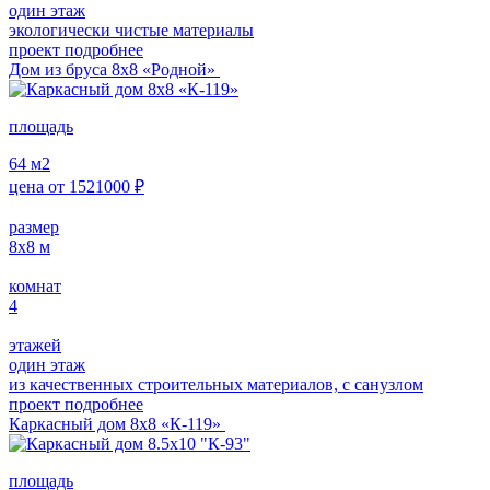
один этаж
экологически чистые материалы
проект подробнее
Дом из бруса 8х8 «Родной»
площадь
64
м2
цена от
1521000
₽
размер
8х8
м
комнат
4
этажей
один этаж
из качественных строительных материалов, с санузлом
проект подробнее
Каркасный дом 8х8 «К-119»
площадь