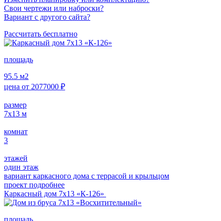
Свои чертежи или наброски?
Вариант с другого сайта?
Рассчитать бесплатно
площадь
95.5
м2
цена от
2077000
₽
размер
7х13
м
комнат
3
этажей
один этаж
вариант каркасного дома с террасой и крыльцом
проект подробнее
Каркасный дом 7х13 «К-126»
площадь