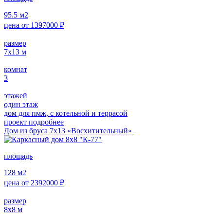
95.5
м2
цена от
1397000
₽
размер
7х13
м
комнат
3
этажей
один этаж
дом для пмж, с котельной и террасой
проект подробнее
Дом из бруса 7х13 «Восхитительный»
площадь
128
м2
цена от
2392000
₽
размер
8х8
м