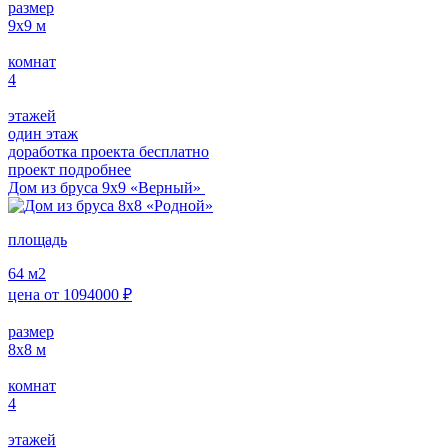
размер
9х9
м
комнат
4
этажей
один этаж
доработка проекта бесплатно
проект подробнее
Дом из бруса 9х9 «Верный»
площадь
64
м2
цена от
1094000
₽
размер
8х8
м
комнат
4
этажей