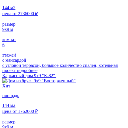
144
м2
цена от
2736000
₽
размер
9х9
м
комнат
6
этажей
с мансардой
с угловой террасой, большое количество спален, котельная
проект подробнее
Каркасный дом 9х9 "К-82"
Хит
площадь
144
м2
цена от
1762000
₽
размер
9х9
м