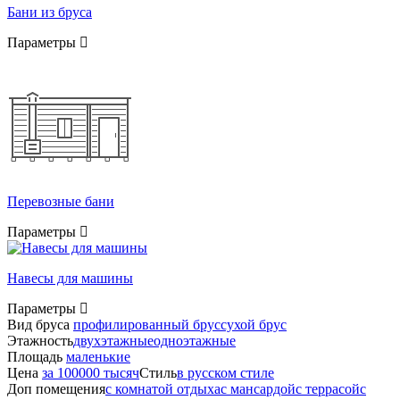
Бани из бруса
Параметры
Перевозные бани
Параметры
Навесы для машины
Параметры
Вид бруса
профилированный брус
сухой брус
Этажность
двухэтажные
одноэтажные
Площадь
маленькие
Цена
за 100000 тысяч
Стиль
в русском стиле
Доп помещения
с комнатой отдыха
с мансардой
с террасой
с