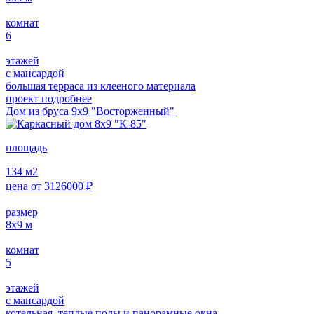
комнат
6
этажей
с мансардой
большая терраса из клееного материала
проект подробнее
Дом из бруса 9х9 "Восторженный"
площадь
134
м2
цена от
3126000
₽
размер
8х9
м
комнат
5
этажей
с мансардой
котельная, теплые полы и панорамные окна