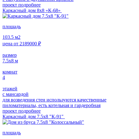
проект подробнее
Каркасный дом 8х8 «К-68»
площадь
103.5
м2
цена от
2189000
₽
размер
7.5х8
м
комнат
4
этажей
с мансардой
для возведения стен используются качественные
пиломатериалы, есть котельная и гардеробная
проект подробнее
Каркасный дом 7.5х8 "К-91"
площадь