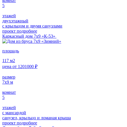
комнат
5
этажей
двухэтажный
с крыльцом и двумя санузлами
проект подробнее
Каркасный дом 7х9 «К-53»
площадь
117
м2
цена от
1201000
₽
размер
7х9
м
комнат
5
этажей
с мансардой
санузел, крыльцо и ломаная крыша
проект подробнее