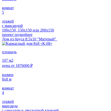
комнат
5
этажей
с мансардой
100х150, 150х150 или 200х150
проект подробнее
Дом из бруса 8.5х10 "Матерый"
площадь
107
м2
цена от
1876000
₽
размер
8х8
м
комнат
4
этажей
мансарда
с санузлом и двускатной кровлей