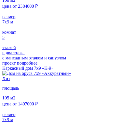
108
м2
цена от
2384000
₽
размер
7х9
м
комнат
5
этажей
в два этажа
с мансадным этажом и санузлом
проект подробнее
Каркасный дом 7х9 «К-9»
Хит
площадь
105
м2
цена от
1407000
₽
размер
7х9
м