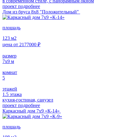
в современном стиле, с панорамным окном
проект подробнее
Дом из бруса 8х8 "Положительный"
площадь
123
м2
цена от
2177000
₽
размер
7х9
м
комнат
5
этажей
1.5 этажа
кухня-гостиная, санузел
проект подробнее
Каркасный дом 7х9 «К-14»
площадь