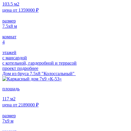
103.5
м2
цена от
1359000
₽
размер
7.5х8
м
комнат
4
этажей
с мансардой
с котельной, гардеробной и террасой
проект подробнее
Дом из бруса 7.5х8 "Колоссальный"
площадь
117
м2
цена от
2189000
₽
размер
7х9
м