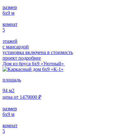
размер
6х9
м
комнат
5
этажей
с мансардой
установка включена в стоимость
проект подробнее
Дом из бруса 6х9 «Уютный»
площадь
94
м2
цена от
1479000
₽
размер
6х9
м
комнат
5