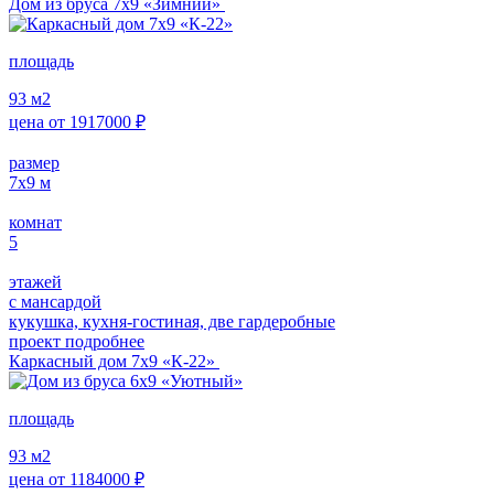
Дом из бруса 7х9 «Зимний»
площадь
93
м2
цена от
1917000
₽
размер
7х9
м
комнат
5
этажей
с мансардой
кукушка, кухня-гостиная, две гардеробные
проект подробнее
Каркасный дом 7х9 «К-22»
площадь
93
м2
цена от
1184000
₽